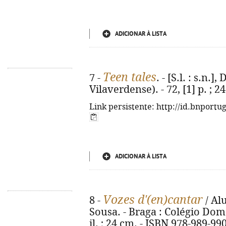
ADICIONAR À LISTA
Teen tales
7 -
. - [S.l. : s.n.
Vilaverdense). - 72, [1] p. ; 2
Link persistente: http://id.bnportu
ADICIONAR À LISTA
Vozes d'(en)cantar
8 -
/ Al
Sousa. - Braga : Colégio Dom 
il. ; 24 cm. - ISBN 978-989-99