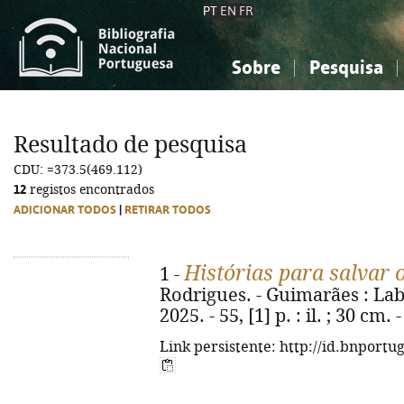
PT
EN
FR
Sobre
Pesquisa
Sobre a Bibliografia Nacional
Simples
Conhecimento, Informação...
Conhecimento, Informação...
Combinada
A
Resultado de pesquisa
Ciências sociais...
Ciências sociais...
CDU: =373.5(469.112)
Arte, desporto...
Arte, desporto...
12
registos encontrados
ADICIONAR TODOS
|
RETIRAR TODOS
Histórias para salvar 
1 -
Rodrigues. - Guimarães : Lab
2025. - 55, [1] p. : il. ; 30 cm
Link persistente: http://id.bnportu