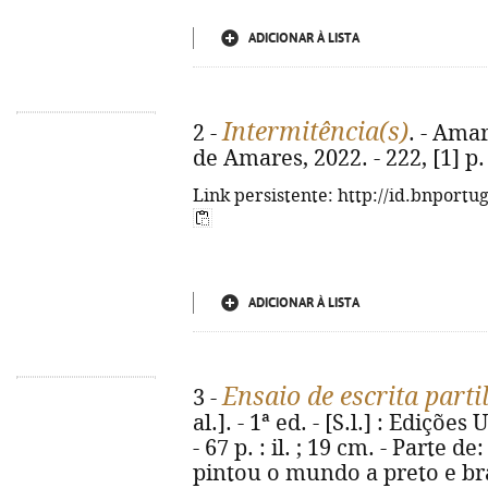
ADICIONAR À LISTA
Intermitência(s)
2 -
. - Ama
de Amares, 2022. - 222, [1] p. 
Link persistente: http://id.bnportu
ADICIONAR À LISTA
Ensaio de escrita part
3 -
al.]. - 1ª ed. - [S.l.] : Ediçõ
- 67 p. : il. ; 19 cm. - Parte 
pintou o mundo a preto e br