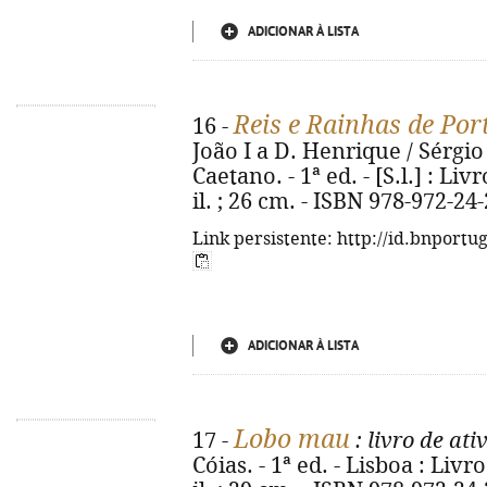
ADICIONAR À LISTA
Reis e Rainhas de Por
16 -
João I a D. Henrique / Sérgio
Caetano. - 1ª ed. - [S.l.] : Liv
il. ; 26 cm. - ISBN 978-972-24
Link persistente: http://id.bnportu
ADICIONAR À LISTA
Lobo mau
17 -
: livro de ati
Cóias. - 1ª ed. - Lisboa : Livro