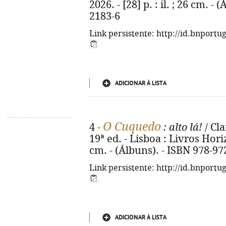
2026. - [28] p. : il. ; 26 cm. -
2183-6
Link persistente: http://id.bnportu
ADICIONAR À LISTA
O Cuquedo
4 -
: alto lá!
/ Cla
19ª ed. - Lisboa : Livros Horizo
cm. - (Álbuns). - ISBN 978-97
Link persistente: http://id.bnportu
ADICIONAR À LISTA