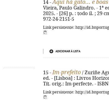
Aqui há gato... e boa
14 -
Vieira, Paulo Galindro. - 1ª e
2025. - [26] p. : todo il. ; 29 
972-24-2151-5
Link persistente: http://id.bnportu
ADICIONAR À LISTA
Im-prefeito
15 -
/ Zuriñe Agu
ed. - [Lisboa] : Livros Horizont
Tít. orig.: Im-perfecte. - ISB
Link persistente: http://id.bnportu