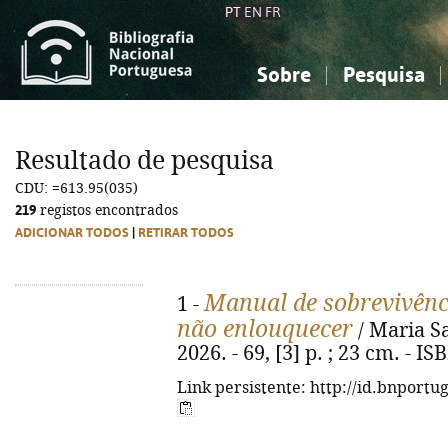
PT
EN
FR
Sobre
Pesquisa
Sobre a Bibliografia Nacional
Simples
Conhecimento, Informação...
Conhecimento, Informação...
Combinada
A
Resultado de pesquisa
Ciências sociais...
Ciências sociais...
CDU: =613.95(035)
Arte, desporto...
Arte, desporto...
219
registos encontrados
ADICIONAR TODOS
|
RETIRAR TODOS
Manual de sobrevivênc
1 -
não enlouquecer
/ Maria Sa
2026. - 69, [3] p. ; 23 cm. - 
Link persistente: http://id.bnportu