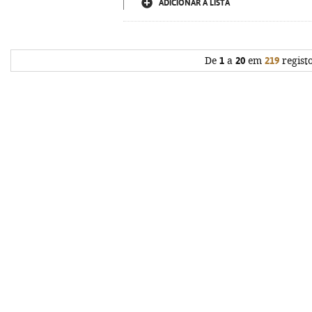
ADICIONAR À LISTA
De
1
a
20
em
219
regist