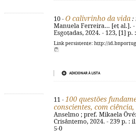
O calivrinho da vida
10 -
:
Manuela Ferreira... [et al.]. -
Esgotadas, 2024. - 123, [1] p. :
Link persistente: http://id.bnportu
ADICIONAR À LISTA
100 questões fundame
11 -
conscientes, com ciência
Anselmo ; pref. Mikaela Övén.
Crisântemo, 2024. - 239 p. : i
5-0