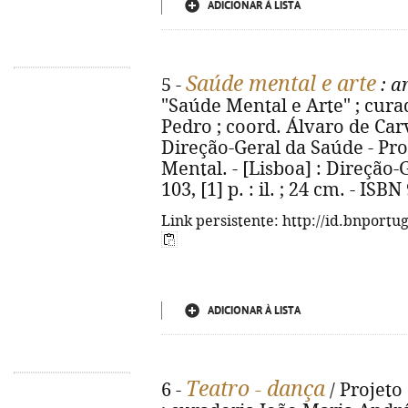
ADICIONAR À LISTA
Saúde mental e arte
5 -
: a
"Saúde Mental e Arte" ; cura
Pedro ; coord. Álvaro de Car
Direção-Geral da Saúde - Pr
Mental. - [Lisboa] : Direção-
103, [1] p. : il. ; 24 cm. - IS
Link persistente: http://id.bnportu
ADICIONAR À LISTA
Teatro - dança
6 -
/ Projeto