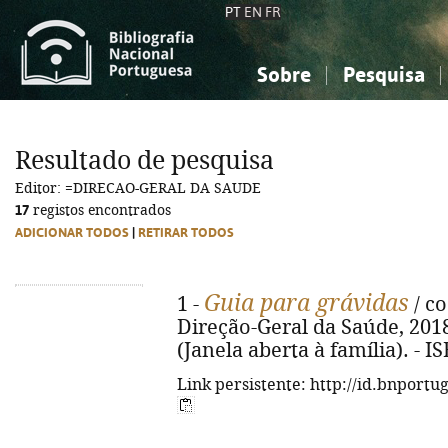
PT
EN
FR
Sobre
Pesquisa
Sobre a Bibliografia Nacional
Simples
Conhecimento, Informação...
Conhecimento, Informação...
Combinada
A
Resultado de pesquisa
Ciências sociais...
Ciências sociais...
Editor: =DIRECAO-GERAL DA SAUDE
Arte, desporto...
Arte, desporto...
17
registos encontrados
ADICIONAR TODOS
|
RETIRAR TODOS
Guia para grávidas
1 -
/ co
Direção-Geral da Saúde, 2018. -
(Janela aberta à família). - 
Link persistente: http://id.bnportu