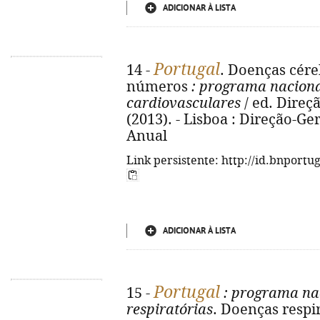
ADICIONAR À LISTA
Portugal
14 -
. Doenças cér
números
: programa naciona
cardiovasculares
/ ed. Direç
(2013). - Lisboa : Direção-Ger
Anual
Link persistente: http://id.bnportu
ADICIONAR À LISTA
Portugal
15 -
: programa na
respiratórias
. Doenças respi