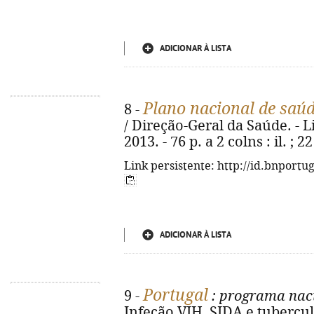
ADICIONAR À LISTA
Plano nacional de saú
8 -
/ Direção-Geral da Saúde. - L
2013. - 76 p. a 2 colns : il. ;
Link persistente: http://id.bnportu
ADICIONAR À LISTA
Portugal
9 -
: programa naci
Infeção VIH, SIDA e tubercu