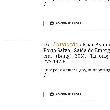
ADICIONAR À LISTA
Fundação
16 -
/ Isaac Asimov
Porto Salvo : Saída de Emergên
cm. - (Bang! ; 305). - Tít. or
773-142-6
Link persistente: http://id.bnportu
ADICIONAR À LISTA