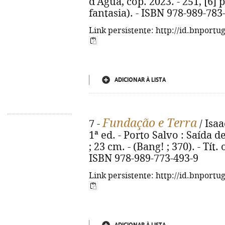
d'Água, cop. 2023. - 251, [6] p
fantasia). - ISBN 978-989-783
Link persistente: http://id.bnportu
ADICIONAR À LISTA
Fundação e Terra
7 -
/ Isaa
1ª ed. - Porto Salvo : Saída d
; 23 cm. - (Bang! ; 370). - Tít
ISBN 978-989-773-493-9
Link persistente: http://id.bnportu