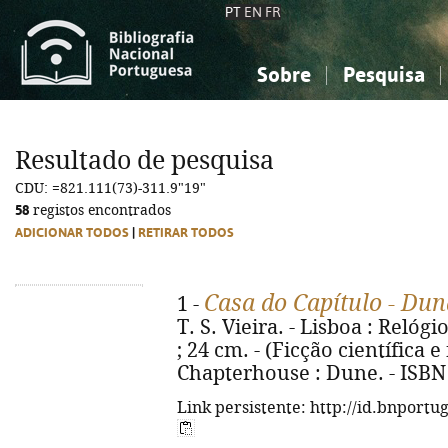
PT
EN
FR
Sobre
Pesquisa
Sobre a Bibliografia Nacional
Simples
Conhecimento, Informação...
Conhecimento, Informação...
Combinada
A
Resultado de pesquisa
Ciências sociais...
Ciências sociais...
CDU: =821.111(73)-311.9"19"
Arte, desporto...
Arte, desporto...
58
registos encontrados
ADICIONAR TODOS
|
RETIRAR TODOS
Casa do Capítulo - Dun
1 -
T. S. Vieira. - Lisboa : Relógi
; 24 cm. - (Ficção científica e f
Chapterhouse : Dune. - ISBN
Link persistente: http://id.bnportu