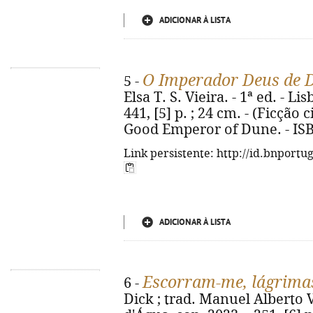
ADICIONAR À LISTA
O Imperador Deus de 
5 -
Elsa T. S. Vieira. - 1ª ed. - Li
441, [5] p. ; 24 cm. - (Ficção ci
Good Emperor of Dune. - ISB
Link persistente: http://id.bnportu
ADICIONAR À LISTA
Escorram-me, lágrimas,
6 -
Dick ; trad. Manuel Alberto V