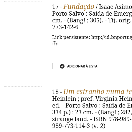
Fundação
17 -
/ Isaac Asimov
Porto Salvo : Saída de Emergên
cm. - (Bang! ; 305). - Tít. or
773-142-6
Link persistente: http://id.bnportu
ADICIONAR À LISTA
Um estranho numa te
18 -
Heinlein ; pref. Virginia Hein
ed. - Porto Salvo : Saída de E
334 p.) ; 23 cm. - (Bang! ; 282,
strange land. - ISBN 978-989-7
989-773-114-3 (v. 2)