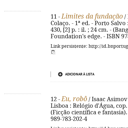
Limites da fundação
11 -
/
Colaço. - 1ª ed. - Porto Salvo
430, [2] p. : il. ; 24 cm. - (Bang
Foundation's edge. - ISBN 97
Link persistente: http://id.bnportu
ADICIONAR À LISTA
Eu, robô
12 -
/ Isaac Asimov
Lisboa : Relógio d'Água, cop. 2
(Ficção científica e fantasia). 
989-783-202-4