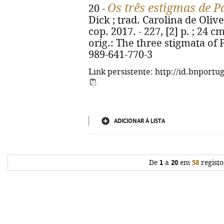
Os três estigmas de P
20 -
Dick ; trad. Carolina de Olive
cop. 2017. - 227, [2] p. ; 24 cm.
orig.: The three stigmata of 
989-641-770-3
Link persistente: http://id.bnportu
ADICIONAR À LISTA
De
1
a
20
em
58
registo