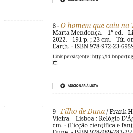
ADICIONAR À LISTA
O homem que caiu na 
8 -
Marta Mendonça. - 1ª ed. - Li
2022. - 191 p. ; 23 cm. - Tít. 
Earth. - ISBN 978-972-23-695
Link persistente: http://id.bnportu
ADICIONAR À LISTA
Filho de Duna
9 -
/ Frank H
Vieira. - Lisboa : Relógio D'Ág
cm. - (Ficção científica e fant
Dune. - ISBN 978-989-783-25