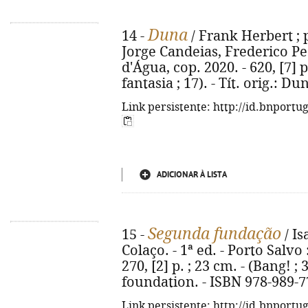
Duna
14 -
/ Frank Herbert ; p
Jorge Candeias, Frederico Ped
d'Água, cop. 2020. - 620, [7] p
fantasia ; 17). - Tít. orig.: D
Link persistente: http://id.bnportu
ADICIONAR À LISTA
Segunda fundação
15 -
/ Is
Colaço. - 1ª ed. - Porto Salvo
270, [2] p. ; 23 cm. - (Bang! ; 
foundation. - ISBN 978-989-7
Link persistente: http://id.bnportu