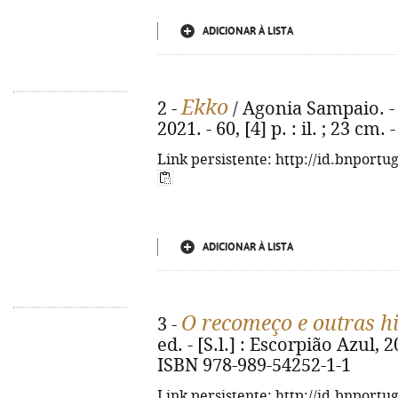
ADICIONAR À LISTA
Ekko
2 -
/ Agonia Sampaio. - 1
2021. - 60, [4] p. : il. ; 23 cm
Link persistente: http://id.bnportu
ADICIONAR À LISTA
O recomeço e outras hi
3 -
ed. - [S.l.] : Escorpião Azul, 201
ISBN 978-989-54252-1-1
Link persistente: http://id.bnportu