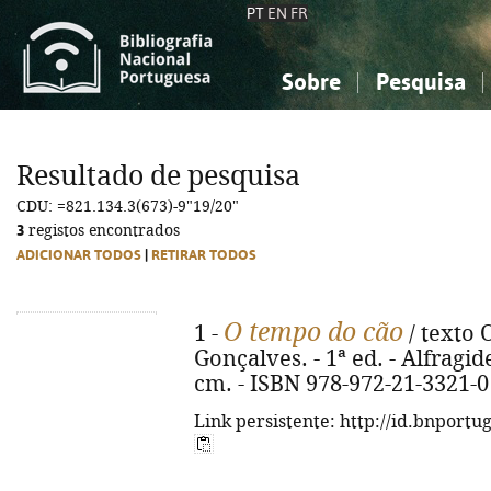
PT
EN
FR
Sobre
Pesquisa
Sobre a Bibliografia Nacional
Simples
Conhecimento, Informação...
Conhecimento, Informação...
Combinada
A
Resultado de pesquisa
Ciências sociais...
Ciências sociais...
CDU: =821.134.3(673)-9"19/20"
Arte, desporto...
Arte, desporto...
3
registos encontrados
ADICIONAR TODOS
|
RETIRAR TODOS
O tempo do cão
1 -
/ texto 
Gonçalves. - 1ª ed. - Alfragide
cm. - ISBN 978-972-21-3321-0
Link persistente: http://id.bnportu