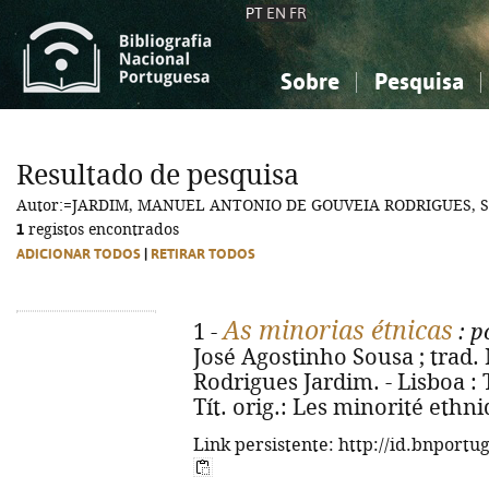
PT
EN
FR
Sobre
Pesquisa
Sobre a Bibliografia Nacional
Simples
Conhecimento, Informação...
Conhecimento, Informação...
Combinada
A
Resultado de pesquisa
Ciências sociais...
Ciências sociais...
Autor:=JARDIM, MANUEL ANTONIO DE GOUVEIA RODRIGUES, S.
Arte, desporto...
Arte, desporto...
1
registos encontrados
ADICIONAR TODOS
|
RETIRAR TODOS
As minorias étnicas
1 -
: p
José Agostinho Sousa ; trad
Rodrigues Jardim. - Lisboa : T
Tít. orig.: Les minorité ethn
Link persistente: http://id.bnportu