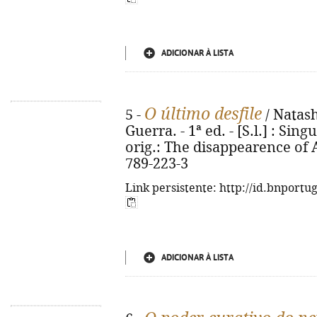
ADICIONAR À LISTA
O último desfile
5 -
/ Natash
Guerra. - 1ª ed. - [S.l.] : Singu
orig.: The disappearence of A
789-223-3
Link persistente: http://id.bnportu
ADICIONAR À LISTA