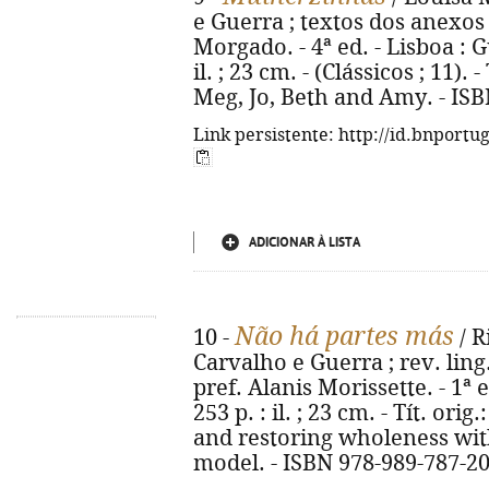
e Guerra ; textos dos anexos
Morgado. - 4ª ed. - Lisboa : Gu
il. ; 23 cm. - (Clássicos ; 11). 
Meg, Jo, Beth and Amy. - ISB
Link persistente: http://id.bnportu
ADICIONAR À LISTA
Não há partes más
10 -
/ R
Carvalho e Guerra ; rev. ling
pref. Alanis Morissette. - 1ª e
253 p. : il. ; 23 cm. - Tít. or
and restoring wholeness wit
model. - ISBN 978-989-787-20