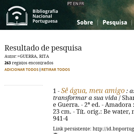
PT
EN
FR
Sobre
Pesquisa
Sobre a Bibliografia Nacional
Simples
Conhecimento, Informação...
Conhecimento, Informação...
Combinada
A
Resultado de pesquisa
Ciências sociais...
Ciências sociais...
Autor:=GUERRA, RITA
Arte, desporto...
Arte, desporto...
263
registos encontrados
ADICIONAR TODOS
|
RETIRAR TODOS
Sê água, meu amigo
1 -
: a
transformar a sua vida
/ Sha
e Guerra. - 2ª ed. - Amadora : 
23 cm. - Tít. orig.: Be water,
941-4
Link persistente: http://id.bnportu