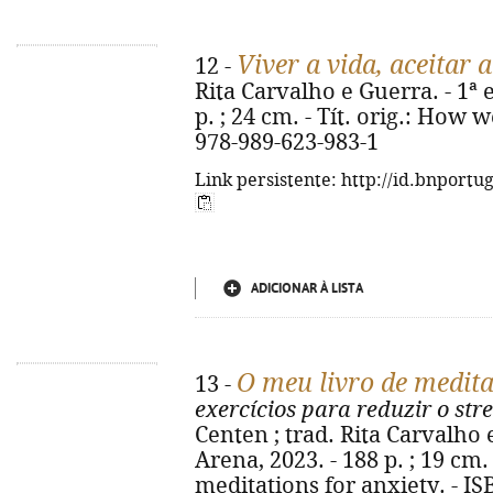
Viver a vida, aceitar 
12 -
Rita Carvalho e Guerra. - 1ª e
p. ; 24 cm. - Tít. orig.: How 
978-989-623-983-1
Link persistente: http://id.bnportu
ADICIONAR À LISTA
O meu livro de medit
13 -
exercícios para reduzir o str
Centen ; trad. Rita Carvalho e
Arena, 2023. - 188 p. ; 19 cm.
meditations for anxiety. - I