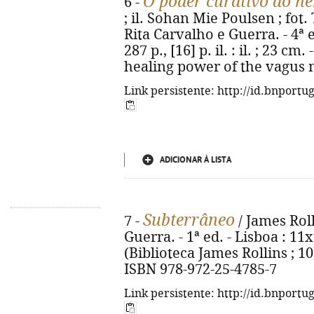
O poder curativo do n
6 -
; il. Sohan Mie Poulsen ; fot
Rita Carvalho e Guerra. - 4ª e
287 p., [16] p. il. : il. ; 23 cm
healing power of the vagus n
Link persistente: http://id.bnportu
ADICIONAR À LISTA
Subterrâneo
7 -
/ James Roll
Guerra. - 1ª ed. - Lisboa : 11x1
(Biblioteca James Rollins ; 10)
ISBN 978-972-25-4785-7
Link persistente: http://id.bnportu