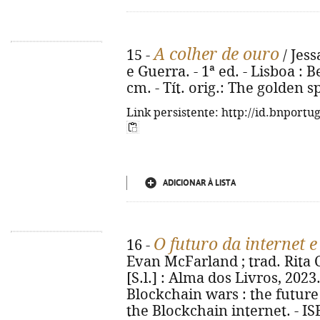
A colher de ouro
15 -
/ Jess
e Guerra. - 1ª ed. - Lisboa : Be
cm. - Tít. orig.: The golden 
Link persistente: http://id.bnportu
ADICIONAR À LISTA
O futuro da internet 
16 -
Evan McFarland ; trad. Rita C
[S.l.] : Alma dos Livros, 2023. 
Blockchain wars : the future
the Blockchain internet. - I