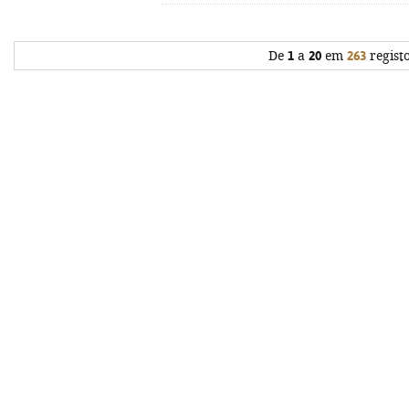
De
1
a
20
em
263
regist