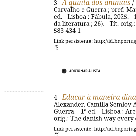
A quinta dos animais
3 -
/
Carvalho e Guerra ; pref. Mar
ed. - Lisboa : Fábula, 2025. - 
da literatura ; 26). - Tít. ori
583-434-1
Link persistente: http://id.bnportu
ADICIONAR À LISTA
Educar à maneira din
4 -
Alexander, Camilla Semlov A
Guerra. - 1ª ed. - Lisboa : Aren
orig.: The danish way every 
Link persistente: http://id.bnportu