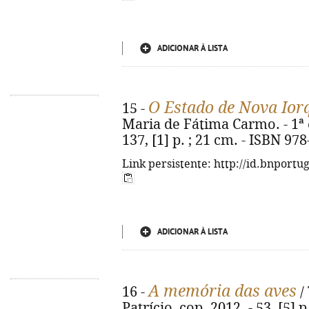
ADICIONAR À LISTA
O Estado de Nova Ior
15 -
Maria de Fátima Carmo. - 1ª e
137, [1] p. ; 21 cm. - ISBN 97
Link persistente: http://id.bnportu
ADICIONAR À LISTA
A memória das aves
16 -
/ 
Patrício, cop. 2012. - 53, [5] 