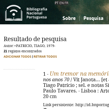
PT
EN
FR
Sobre
Pesquisa
Sobre a Bibliografia Nacional
Simples
Conhecimento, Informação...
Conhecimento, Informação...
Combinada
A
Resultado de pesquisa
Ciências sociais...
Ciências sociais...
Autor:=PATRICIO, TIAGO, 1979-
Arte, desporto...
Arte, desporto...
21
registos encontrados
ADICIONAR TODOS
|
RETIRAR TODOS
Um tremor na memóri
1 -
nos anos 70
/ Vít Janota... [e
Tiago Patrício ; sel. e nota
Paulo Tavares. - Lisboa : Artef
20 cm
Link persistente: http://id.bnportu