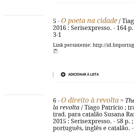
O poeta na cidade
5 -
/ Tiago
2016 : Serisexpresso. - 164 p
3-1
Link persistente: http://id.bnportu
ADICIONAR À LISTA
O direito à revolta
6 -
=
The
la revolta
/ Tiago Patrício ; t
trad. para catalão Susana Ramos
2015 : Serisexpresso. - 58 p. 
português, inglês e catalão. 