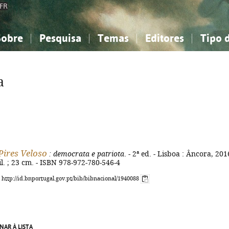
FR
Sobre
Pesquisa
Temas
Editores
Tipo 
obre a Bibliografia Nacional
imples
onhecimento, Informação...
onhecimento, Informação...
Combinada
A minha lista
Como utilizar
Filosofia, psicologia...
Filosofia, psicologia...
Perguntas frequente
a
iências sociais...
iências sociais...
Ciências exatas e naturais...
Ciências exatas e naturais...
rte, desporto...
rte, desporto...
Literatura, linguística...
Literatura, linguística...
Pires Veloso
: democrata e patriota
. - 2ª ed. - Lisboa : Âncora, 2016
 il. ; 23 cm. - ISBN 978-972-780-546-4
: http://id.bnportugal.gov.pt/bib/bibnacional/1940088
NAR À LISTA