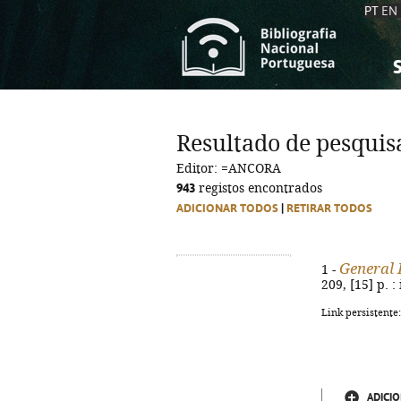
PT
EN
S
S
C
C
Resultado de pesquis
C
C
Editor: =ANCORA
A
A
943
registos encontrados
ADICIONAR TODOS
|
RETIRAR TODOS
General 
1 -
209, [15] p. :
Link persistente
ADICIO