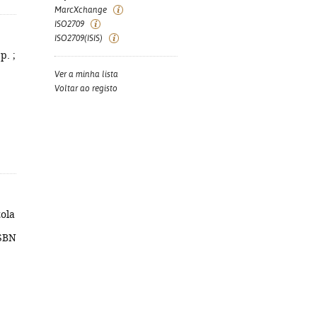
MarcXchange
ISO2709
ISO2709(ISIS)
p. ;
Ver a minha lista
Voltar ao registo
zola
ISBN