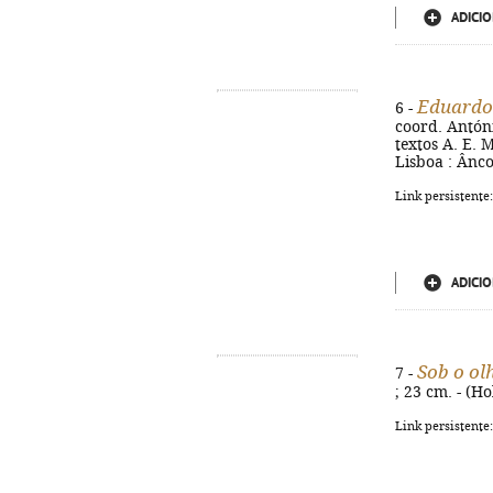
ADICIO
Eduardo
6 -
coord. Antóni
textos A. E. M
Lisboa : Âncor
Link persistente
ADICIO
Sob o olh
7 -
; 23 cm. - (H
Link persistente