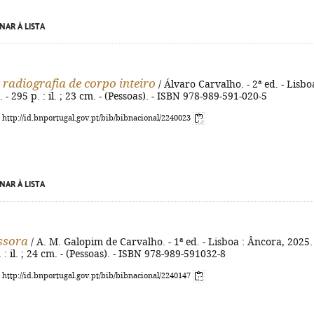
NAR À LISTA
 radiografia de corpo inteiro
/ Álvaro Carvalho. - 2ª ed. - Lisbo
- 295 p. : il. ; 23 cm. - (Pessoas). - ISBN 978-989-591-020-5
: http://id.bnportugal.gov.pt/bib/bibnacional/2240023
NAR À LISTA
ssora
/ A. M. Galopim de Carvalho. - 1ª ed. - Lisboa : Âncora, 2025. 
l. : il. ; 24 cm. - (Pessoas). - ISBN 978-989-591032-8
: http://id.bnportugal.gov.pt/bib/bibnacional/2240147