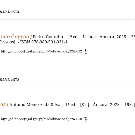
NAR À LISTA
r não é opção
/ Pedro Godinho. - 1ª ed. - Lisboa : Âncora, 2025. - 2
 (Pessoas). - ISBN 978-989-591-031-1
: http://id.bnportugal.gov.pt/bib/bibnacional/2240032
NAR À LISTA
as
/ António Menezes da Silva. - 1ª ed. - [S.l.] : Âncora, 2025. - 195, 
: http://id.bnportugal.gov.pt/bib/bibnacional/2240060