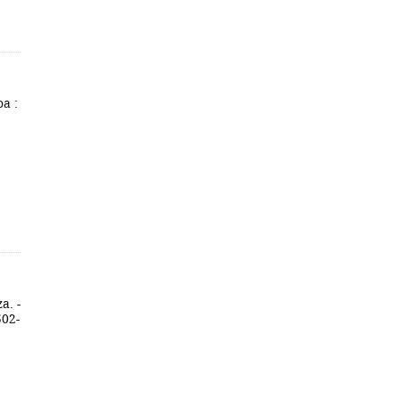
oa :
a. -
502-