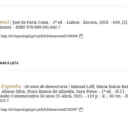
penal
/ José de Faria Costa. - 1ª ed. - Lisboa : Âncora, 2026. - 639, [1] 
tiones). - ISBN 978-989-591-042-7
: http://id.bnportugal.gov.pt/bib/bibnacional/2286569
NAR À LISTA
l-Espanha
: 50 anos de democracia
/ Manuel Loff, Maria Inácia Re
o Afonso Silva, Nuno Ramos de Almeida, Sara Ponte. - 1ª ed. - [S.l.] :
ssão Comemorativa 50 anos 25 Abril, 2025. - 119 p. : il. ; 30 cm. - 
013-7
: http://id.bnportugal.gov.pt/bib/bibnacional/2262097