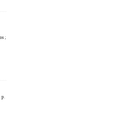
;
os ;
 p.