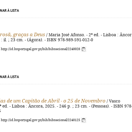
NAR À LISTA
rosã, graças a Deus
/ Maria José Afonso. - 2ª ed. - Lisboa : Âncor
 : il. ; 23 cm. - (Ágora). - ISBN 978-989-591-012-0
: http://id.bnportugal.gov.pt/bib/bibnacional/2240028
NAR À LISTA
s de um Capitão de Abril - o 25 de Novembro
/ Vasco
 ed. - Lisboa : Âncora, 2025. - 246 p. ; 23 cm. - (Pessoas). - ISBN 978
5
: http://id.bnportugal.gov.pt/bib/bibnacional/2240125