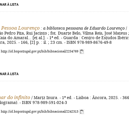
NAR À LISTA
 Pessoa Lourenço
: a biblioteca pessoana de Eduardo Lourenço
/
o Pedro Pita, Rui Jacinto ; fot. Duarte Belo, Vilma Reis, José Mateus 
aia do Amaral... [et al.]. - 1ª ed. - Guarda : Centro de Estudos Ibéric
a, 2025. - 166, [2] p. : il. ; 23 cm. - ISBN 978-989-8676-49-8
: http://id.bnportugal.gov.pt/bib/bibnacional/2254769
NAR À LISTA
ar do infinito
/ Martz Inura. - 1ª ed. - Lisboa : Âncora, 2025. - 366
olograma). - ISBN 978-989-591-024-3
: http://id.bnportugal.gov.pt/bib/bibnacional/2242313