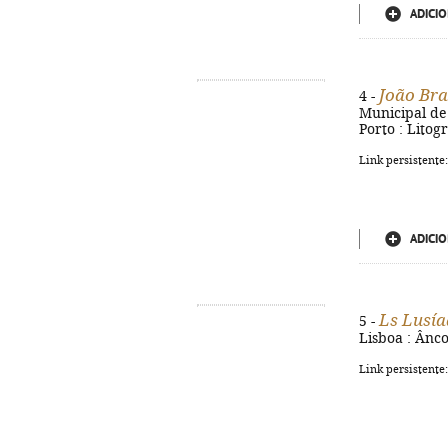
ADICIO
João Br
4 -
Municipal de T
Porto : Litog
Link persistente
ADICIO
Ls Lusí
5 -
Lisboa : Âncor
Link persistente