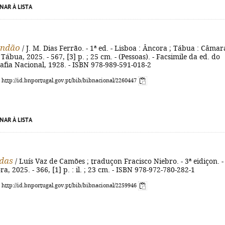
NAR À LISTA
andão
/ J. M. Dias Ferrão. - 1ª ed. - Lisboa : Âncora ; Tábua : Câmar
ábua, 2025. - 567, [3] p. ; 25 cm. - (Pessoas). - Facsimile da ed. do
rafia Nacional, 1928. - ISBN 978-989-591-018-2
: http://id.bnportugal.gov.pt/bib/bibnacional/2260447
NAR À LISTA
adas
/ Luís Vaz de Camões ; traduçon Fracisco Niebro. - 3ª eidiçon. -
a, 2025. - 366, [1] p. : il. ; 23 cm. - ISBN 978-972-780-282-1
: http://id.bnportugal.gov.pt/bib/bibnacional/2259946