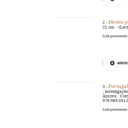
Direito 
2 -
25 cm. - (Lec
Link persistente
ADICIO
Portuga
3 -
; investigaçã
Âncora : Comi
978-989-591-
Link persistente