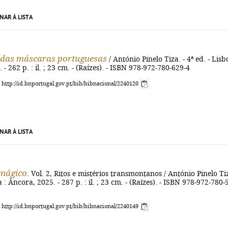
NAR À LISTA
 das máscaras portuguesas
/ António Pinelo Tiza. - 4ª ed. - Lisb
- 262 p. : il. ; 23 cm. - (Raízes). - ISBN 978-972-780-629-4
: http://id.bnportugal.gov.pt/bib/bibnacional/2240120
NAR À LISTA
 mágico
. Vol. 2, Ritos e mistérios transmontanos / António Pinelo Tiz
a : Âncora, 2025. - 287 p. : il. ; 23 cm. - (Raízes). - ISBN 978-972-780-
: http://id.bnportugal.gov.pt/bib/bibnacional/2240149