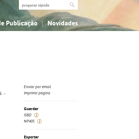
de Publicação
Novidades
s
Religião...
Religião...
Ciências aplicadas...
Ciências aplicadas...
História, geografia, biografias...
História, geografia, biografias...
Enviar por email
. -
Imprimir página
Guardar
ISBD
NP405
Exportar