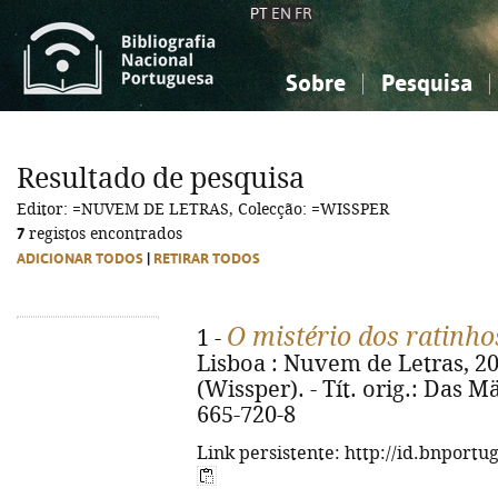
PT
EN
FR
Sobre
Pesquisa
Sobre a Bibliografia Nacional
Simples
Conhecimento, Informação...
Conhecimento, Informação...
Combinada
A
Resultado de pesquisa
Ciências sociais...
Ciências sociais...
Editor: =NUVEM DE LETRAS, Colecção: =WISSPER
Arte, desporto...
Arte, desporto...
7
registos encontrados
ADICIONAR TODOS
|
RETIRAR TODOS
O mistério dos ratinho
1 -
Lisboa : Nuvem de Letras, 2019.
(Wissper). - Tít. orig.: Das 
665-720-8
Link persistente: http://id.bnportu