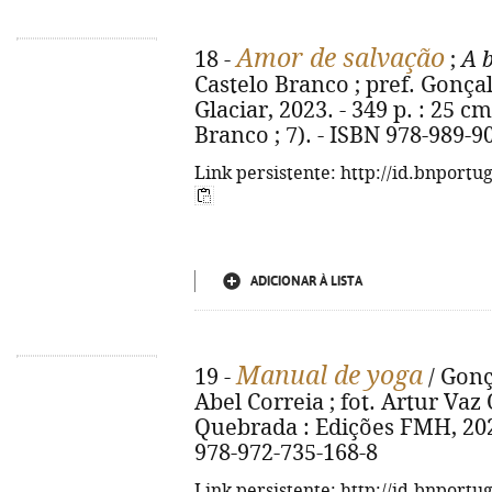
Amor de salvação
18 -
;
A b
Castelo Branco ; pref. Gonçalo
Glaciar, 2023. - 349 p. : 25 c
Branco ; 7). - ISBN 978-989-9
Link persistente: http://id.bnportu
ADICIONAR À LISTA
Manual de yoga
19 -
/ Gonça
Abel Correia ; fot. Artur Vaz O
Quebrada : Edições FMH, 2023. 
978-972-735-168-8
Link persistente: http://id.bnportu