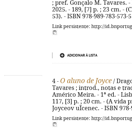
; pref. Gonçalo M. Tavares. -
2025. - 189, [7] p. ; 23 cm. - (
53). - ISBN 978-989-783-573-5
Link persistente: http://id.bnportu
ADICIONAR À LISTA
O aluno de Joyce
4 -
/ Drago
Tavares ; introd., notas e tr
Américo Meira. - 1ª ed. - Lisb
117, [3] p. ; 20 cm. - (A vida p
Joyceov uÏcenec. - ISBN 978
Link persistente: http://id.bnportu