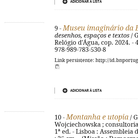
ADICIONAR À LISTA
Museu imaginário da E
9 -
desenhos, espaços e textos
/ 
Relógio d'Água, cop. 2024. - 49
978-989-783-530-8
Link persistente: http://id.bnportu
ADICIONAR À LISTA
Montanha e utopia
10 -
/ G
Wojciechowska ; consultoria 
1ª ed. - Lisboa : Assembleia da