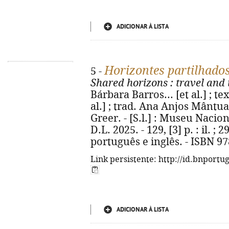
ADICIONAR À LISTA
Horizontes partilhado
5 -
Shared horizons
: travel and
Bárbara Barros... [et al.] ; t
al.] ; trad. Ana Anjos Mântu
Greer. - [S.l.] : Museu Nacio
D.L. 2025. - 129, [3] p. : il. ;
português e inglês. - ISBN 9
Link persistente: http://id.bnportu
ADICIONAR À LISTA