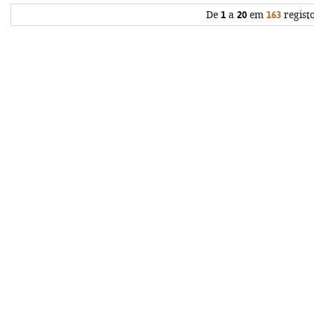
De
1
a
20
em
163
regist