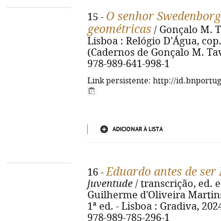
O senhor Swedenborg 
15 -
geométricas
/ Gonçalo M. Ta
Lisboa : Relógio D'Água, cop. 20
(Cadernos de Gonçalo M. Tava
978-989-641-998-1
Link persistente: http://id.bnportu
ADICIONAR À LISTA
Eduardo antes de ser
16 -
juventude
/ transcrição, ed. 
Guilherme d'Oliveira Martins
1ª ed. - Lisboa : Gradiva, 2024
978-989-785-296-1