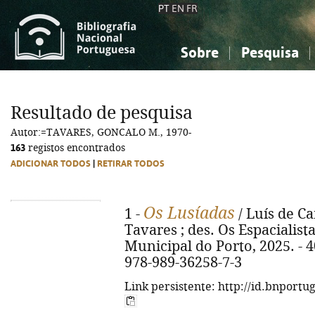
PT
EN
FR
Sobre
Pesquisa
Sobre a Bibliografia Nacional
Simples
Conhecimento, Informação...
Conhecimento, Informação...
Combinada
A
Resultado de pesquisa
Ciências sociais...
Ciências sociais...
Autor:=TAVARES, GONCALO M., 1970-
Arte, desporto...
Arte, desporto...
163
registos encontrados
ADICIONAR TODOS
|
RETIRAR TODOS
Os Lusíadas
1 -
/ Luís de C
Tavares ; des. Os Espacialista
Municipal do Porto, 2025. - 407
978-989-36258-7-3
Link persistente: http://id.bnportu