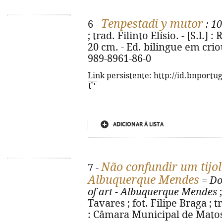
Tenpestadi y mutor
6 -
: 1
; trad. Filinto Elísio. - [S.l.] 
20 cm. - Ed. bilingue em crio
989-8961-86-0
Link persistente: http://id.bnportu
ADICIONAR À LISTA
Não confundir um tijol
7 -
Albuquerque Mendes
=
Do
of art - Albuquerque Mendes
;
Tavares ; fot. Filipe Braga ; 
: Câmara Municipal de Matosinh