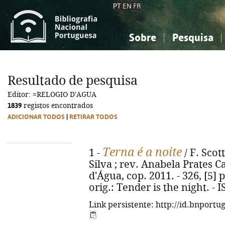
PT
EN
FR
Sobre
Pesquisa
Sobre a Bibliografia Nacional
Simples
Conhecimento, Informação...
Conhecimento, Informação...
Combinada
A
Resultado de pesquisa
Ciências sociais...
Ciências sociais...
Editor: =RELOGIO D'AGUA
Arte, desporto...
Arte, desporto...
1839
registos encontrados
ADICIONAR TODOS
|
RETIRAR TODOS
Terna é a noite
1 -
/ F. Scot
Silva ; rev. Anabela Prates C
d'Água, cop. 2011. - 326, [5] p.
orig.: Tender is the night. -
Link persistente: http://id.bnportu