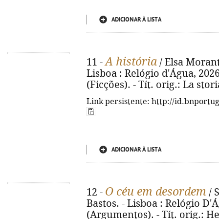
ADICIONAR À LISTA
A história
11 -
/ Elsa Morante
Lisboa : Relógio d'Água, 2026. 
(Ficções). - Tít. orig.: La sto
Link persistente: http://id.bnportu
ADICIONAR À LISTA
O céu em desordem
12 -
/ 
Bastos. - Lisboa : Relógio D'Ág
(Argumentos). - Tít. orig.: H