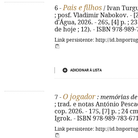
Pais e filhos
6 -
/ Ivan Turgu
; posf. Vladimir Nabokov. - [2
d'Água, 2026. - 265, [4] p. ; 2
de hoje ; 12). - ISBN 978-989
Link persistente: http://id.bnportu
ADICIONAR À LISTA
O jogador
7 -
: memórias de
; trad. e notas António Pesca
cop. 2026. - 175, [7] p. ; 24 cm.
Igrok. - ISBN 978-989-783-67
Link persistente: http://id.bnportu