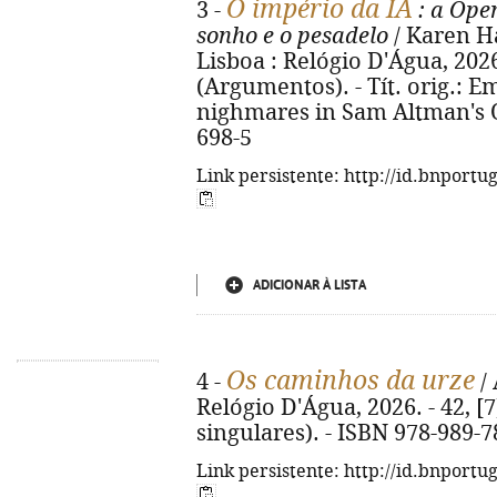
O império da IA
3 -
: a Ope
sonho e o pesadelo
/ Karen Ha
Lisboa : Relógio D'Água, 2026.
(Argumentos). - Tít. orig.: E
nighmares in Sam Altman's O
698-5
Link persistente: http://id.bnportu
ADICIONAR À LISTA
Os caminhos da urze
4 -
/ 
Relógio D'Água, 2026. - 42, [7
singulares). - ISBN 978-989-7
Link persistente: http://id.bnportu