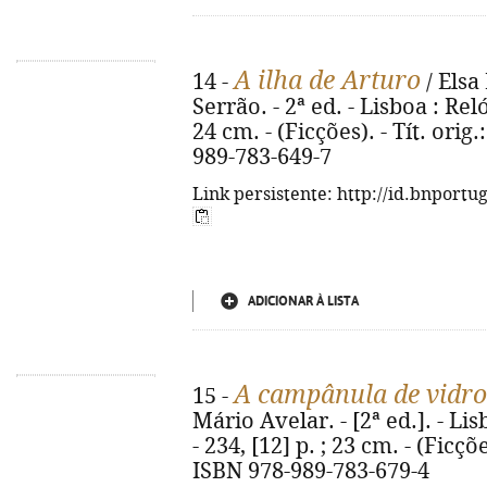
A ilha de Arturo
14 -
/ Elsa
Serrão. - 2ª ed. - Lisboa : Reló
24 cm. - (Ficções). - Tít. orig.
989-783-649-7
Link persistente: http://id.bnportu
ADICIONAR À LISTA
A campânula de vidro
15 -
Mário Avelar. - [2ª ed.]. - Li
- 234, [12] p. ; 23 cm. - (Ficçõe
ISBN 978-989-783-679-4