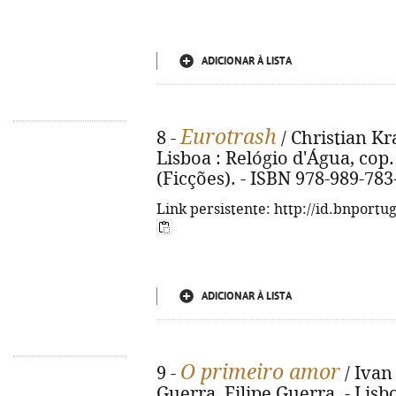
ADICIONAR À LISTA
Eurotrash
8 -
/ Christian Kr
Lisboa : Relógio d'Água, cop. 2
(Ficções). - ISBN 978-989-783
Link persistente: http://id.bnportu
ADICIONAR À LISTA
O primeiro amor
9 -
/ Ivan
Guerra, Filipe Guerra. - Lisb