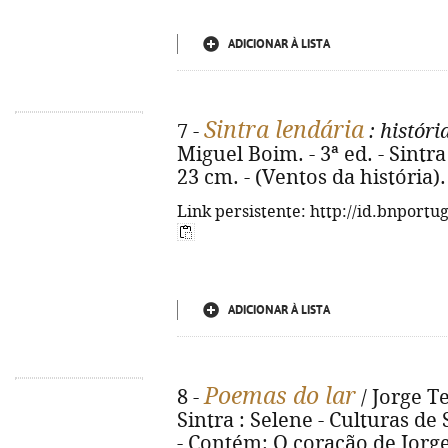
ADICIONAR À LISTA
Sintra lendária
7 -
: histór
Miguel Boim. - 3ª ed. - Sintra : 
23 cm. - (Ventos da história)
Link persistente: http://id.bnportu
ADICIONAR À LISTA
Poemas do lar
8 -
/ Jorge Te
Sintra : Selene - Culturas de Si
- Contém: O coração de Jorg