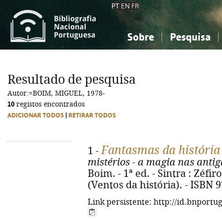
PT
EN
FR
Sobre
Pesquisa
Sobre a Bibliografia Nacional
Simples
Conhecimento, Informação...
Conhecimento, Informação...
Combinada
A
Resultado de pesquisa
Ciências sociais...
Ciências sociais...
Autor:=BOIM, MIGUEL, 1978-
Arte, desporto...
Arte, desporto...
10
registos encontrados
ADICIONAR TODOS
|
RETIRAR TODOS
Fantasmas da história 
1 -
mistérios - a magia nas antig
Boim. - 1ª ed. - Sintra : Zéfiro,
(Ventos da história). - ISBN 
Link persistente: http://id.bnportu