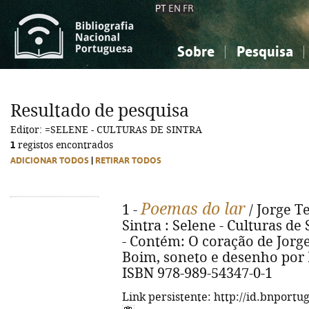
PT
EN
FR
Sobre
Pesquisa
Sobre a Bibliografia Nacional
Simples
Conhecimento, Informação...
Conhecimento, Informação...
Combinada
A
Resultado de pesquisa
Ciências sociais...
Ciências sociais...
Editor: =SELENE - CULTURAS DE SINTRA
Arte, desporto...
Arte, desporto...
1
registos encontrados
ADICIONAR TODOS
|
RETIRAR TODOS
Poemas do lar
1 -
/ Jorge Te
Sintra : Selene - Culturas de Si
- Contém: O coração de Jorg
Boim, soneto e desenho por P
ISBN 978-989-54347-0-1
Link persistente: http://id.bnportu