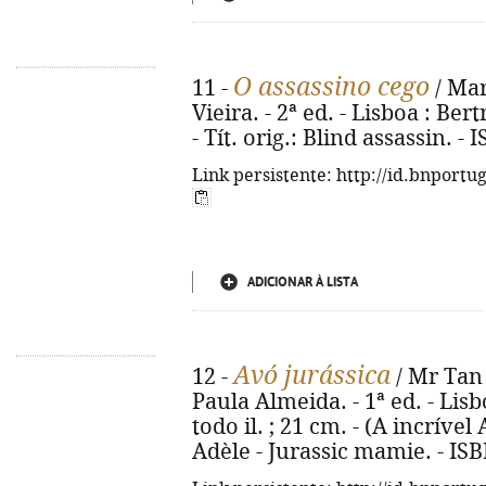
O assassino cego
11 -
/ Mar
Vieira. - 2ª ed. - Lisboa : Bert
- Tít. orig.: Blind assassin. 
Link persistente: http://id.bnportu
ADICIONAR À LISTA
Avó jurássica
12 -
/ Mr Tan 
Paula Almeida. - 1ª ed. - Lisbo
todo il. ; 21 cm. - (A incrível 
Adèle - Jurassic mamie. - IS