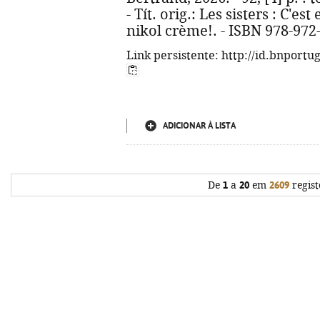
- Tít. orig.: Les sisters : C'e
nikol crème!. - ISBN 978-972
Link persistente: http://id.bnportu
ADICIONAR À LISTA
De
1
a
20
em
2609
regist