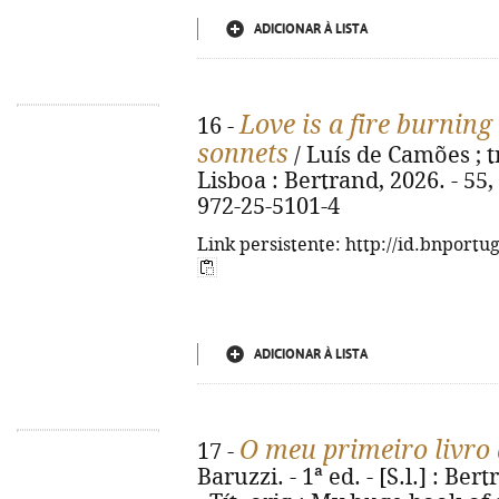
ADICIONAR À LISTA
Love is a fire burning 
16 -
sonnets
/ Luís de Camões ; tr
Lisboa : Bertrand, 2026. - 55, [
972-25-5101-4
Link persistente: http://id.bnportu
ADICIONAR À LISTA
O meu primeiro livro
17 -
Baruzzi. - 1ª ed. - [S.l.] : Bert