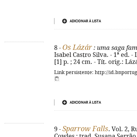
ADICIONAR À LISTA
Os Lázár
8 -
: uma saga fam
Isabel Castro Silva. - 1ª ed. -
[1] p. ; 24 cm. - Tít. orig.: L
Link persistente: http://id.bnportu
ADICIONAR À LISTA
Sparrow Falls
9 -
. Vol. 2, 
Cowles ; trad. Susana Serrão. 