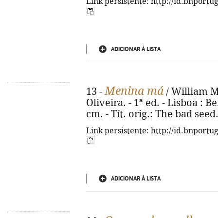
Link persistente: http://id.bnportu
ADICIONAR À LISTA
Menina má
13 -
/ William M
Oliveira. - 1ª ed. - Lisboa : Be
cm. - Tít. orig.: The bad see
Link persistente: http://id.bnportu
ADICIONAR À LISTA