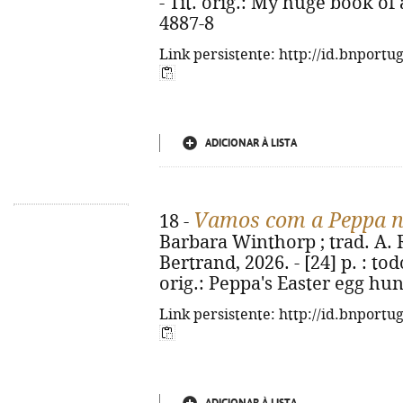
- Tít. orig.: My huge book of
4887-8
Link persistente: http://id.bnportu
ADICIONAR À LISTA
Vamos com a Peppa n
18 -
Barbara Winthorp ; trad. A. R.
Bertrand, 2026. - [24] p. : todo
orig.: Peppa's Easter egg hun
Link persistente: http://id.bnportu