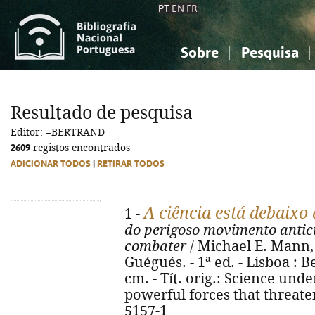
PT
EN
FR
Sobre
Pesquisa
Sobre a Bibliografia Nacional
Simples
Conhecimento, Informação...
Conhecimento, Informação...
Combinada
A
Resultado de pesquisa
Ciências sociais...
Ciências sociais...
Editor: =BERTRAND
Arte, desporto...
Arte, desporto...
2609
registos encontrados
ADICIONAR TODOS
|
RETIRAR TODOS
A ciência está debaixo 
1 -
do perigoso movimento antic
combater
/ Michael E. Mann, 
Guégués. - 1ª ed. - Lisboa : Be
cm. - Tít. orig.: Science unde
powerful forces that threate
5157-1