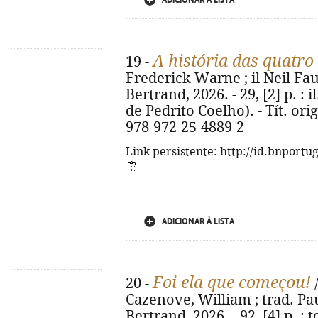
ADICIONAR À LISTA
A história das quatro
19 -
Frederick Warne ; il Neil Faulk
Bertrand, 2026. - 29, [2] p. : 
de Pedrito Coelho). - Tít. orig
978-972-25-4889-2
Link persistente: http://id.bnportu
ADICIONAR À LISTA
Foi ela que começou!
20 -
/
Cazenove, William ; trad. Pau
Bertrand, 2026. - 92, [4] p. : to