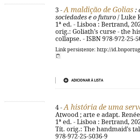
A maldição de Golias
3 -
: 
sociedades e o futuro
/ Luke K
1ª ed. - Lisboa : Bertrand, 2026.
orig.: Goliath's curse - the h
collapse. - ISBN 978-972-25-5
Link persistente: http://id.bnportu
ADICIONAR À LISTA
A história de uma serv
4 -
Atwood ; arte e adapt. Renée
1ª ed. - Lisboa : Bertrand, 2026
Tít. orig.: The handmaid's ta
978-972-25-5036-9