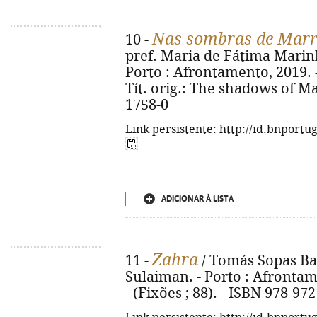
Nas sombras de Mar
10 -
pref. Maria de Fátima Marinh
Porto : Afrontamento, 2019. - 1
Tít. orig.: The shadows of M
1758-0
Link persistente: http://id.bnportu
ADICIONAR À LISTA
Zahra
11 -
/ Tomás Sopas Ba
Sulaiman. - Porto : Afrontamen
- (Fixões ; 88). - ISBN 978-97