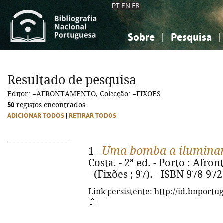
PT
EN
FR
Sobre
Pesquisa
Sobre a Bibliografia Nacional
Simples
Conhecimento, Informação...
Conhecimento, Informação...
Combinada
A
Resultado de pesquisa
Ciências sociais...
Ciências sociais...
Editor: =AFRONTAMENTO, Colecção: =FIXOES
Arte, desporto...
Arte, desporto...
50
registos encontrados
ADICIONAR TODOS
|
RETIRAR TODOS
Uma bomba a iluminar
1 -
Costa. - 2ª ed. - Porto : Afro
- (Fixões ; 97). - ISBN 978-97
Link persistente: http://id.bnportu