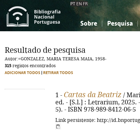
PT
EN
FR
Sobre
Pesquisa
Sobre a Bibliografia Nacional
Simples
Conhecimento, Informação...
Conhecimento, Informação...
Combinada
A
Resultado de pesquisa
Ciências sociais...
Ciências sociais...
Autor:=GONZALEZ, MARIA TERESA MAIA, 1958-
Arte, desporto...
Arte, desporto...
315
registos encontrados
ADICIONAR TODOS
|
RETIRAR TODOS
Cartas da Beatriz
1 -
/ Mari
ed. - [S.l.] : Letrarium, 2025. 
5). - ISBN 978-989-8412-06-5
Link persistente: http://id.bnportu