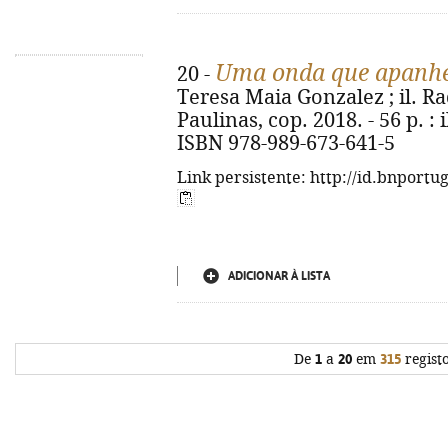
Uma onda que apanhei
20 -
Teresa Maia Gonzalez ; il. Ra
Paulinas, cop. 2018. - 56 p. : 
ISBN 978-989-673-641-5
Link persistente: http://id.bnportu
ADICIONAR À LISTA
De
1
a
20
em
315
regist