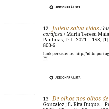
ADICIONAR À LISTA
Julieta salva vidas
12 -
: hi
corajosa
/ Maria Teresa Maia 
Paulinas, D.L. 2021. - 158, [1
800-6
Link persistente: http://id.bnportu
ADICIONAR À LISTA
De olhos nos olhos d
13 -
Gonzalez ; il. Rita Duque. - P