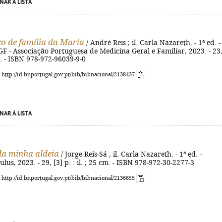
NAR À LISTA
o de família da Maria
/ André Reis ; il. Carla Nazareth. - 1ª ed. -
F - Associação Portuguesa de Medicina Geral e Familiar, 2023. - 23,
cm. - ISBN 978-972-96039-9-0
: http://id.bnportugal.gov.pt/bib/bibnacional/2138437
NAR À LISTA
da minha aldeia
/ Jorge Reis-Sá ; il. Carla Nazareth. - 1ª ed. -
lus, 2023. - 29, [3] p. : il. ; 25 cm. - ISBN 978-972-30-2277-3
: http://id.bnportugal.gov.pt/bib/bibnacional/2136655