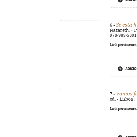
ADICIO
Se esta 
6 -
Nazareth. - 1ª
978-989-5391
Link persistente
ADICIO
Vamos fa
7 -
ed. - Lisboa :
Link persistente