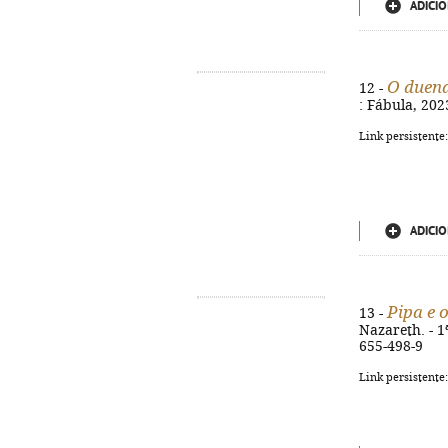
ADICIO
O duend
12 -
: Fábula, 2023
Link persistente
ADICIO
Pipa e 
13 -
Nazareth. - 1ª
655-498-9
Link persistente