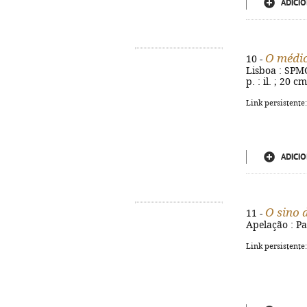
ADICIO
O médic
10 -
Lisboa : SPMG
p. : il. ; 20 
Link persistente
ADICIO
O sino 
11 -
Apelação : Pau
Link persistente