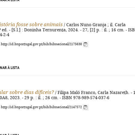
NAR À LISTA
história fosse sobre animais
/ Carlos Nuno Granja ; il. Carla
 ed. - [S.l.] : Doninha Ternurenta, 2024. - 27, [2] p. : il. ; 16 cm. - IS
4-2-4
: http://id.bnportugal.gov.pt/bib/bibnacional/2175630
NAR À LISTA
lar sobre dias difíceis?
/ Filipa Maló Franco, Carla Nazareth. - 
 0A8, 2023. - 29 p. : il. ; 26 cm. - ISBN 978-989-574-037-6
: http://id.bnportugal.gov.pt/bib/bibnacional/2147572