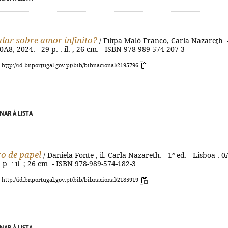
lar sobre amor infinito?
/ Filipa Maló Franco, Carla Nazareth. -
 0A8, 2024. - 29 p. : il. ; 26 cm. - ISBN 978-989-574-207-3
: http://id.bnportugal.gov.pt/bib/bibnacional/2195796
NAR À LISTA
o de papel
/ Daniela Fonte ; il. Carla Nazareth. - 1ª ed. - Lisboa : 0
] p. : il. ; 26 cm. - ISBN 978-989-574-182-3
: http://id.bnportugal.gov.pt/bib/bibnacional/2185919