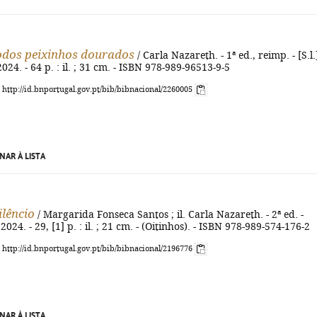
odos peixinhos dourados
/ Carla Nazareth. - 1ª ed., reimp. - [S.l.]
024. - 64 p. : il. ; 31 cm. - ISBN 978-989-96513-9-5
: http://id.bnportugal.gov.pt/bib/bibnacional/2260005
NAR À LISTA
ilêncio
/ Margarida Fonseca Santos ; il. Carla Nazareth. - 2ª ed. -
2024. - 29, [1] p. : il. ; 21 cm. - (Oitinhos). - ISBN 978-989-574-176-2
: http://id.bnportugal.gov.pt/bib/bibnacional/2196776
NAR À LISTA