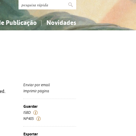
de Publicação
Novidades
s
Religião...
Religião...
Ciências aplicadas...
Ciências aplicadas...
História, geografia, biografias...
História, geografia, biografias...
Enviar por email
ed.
Imprimir página
Guardar
ISBD
NP405
Exportar