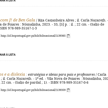
NAR À LISTA
com J! de Ben Gala
/ Rita Castanheira Alves ; il. Carla Nazareth. -
a de Poiares : Nósnalinha, 2023. - 33, [5] p. : il. ; 22 cm. - (Salto de
- ISBN 978-989-35167-1-3
: http://id.bnportugal.gov.pt/bib/bibnacional/2139365
NAR À LISTA
s e a dislexia
: estratégias e ideias para pais e professores
/ Carla
; il. Carla Nazareth. - 1ª ed. - Vila Nova de Poiares : Nósnalinha, 202
l. ; 22 cm. - (Salto de pardal ; 1). - ISBN 978-989-35167-0-6
: http://id.bnportugal.gov.pt/bib/bibnacional/2139359