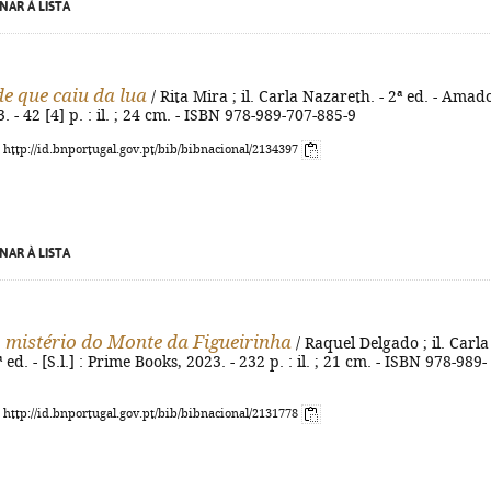
NAR À LISTA
e que caiu da lua
/ Rita Mira ; il. Carla Nazareth. - 2ª ed. - Amad
. - 42 [4] p. : il. ; 24 cm. - ISBN 978-989-707-885-9
: http://id.bnportugal.gov.pt/bib/bibnacional/2134397
NAR À LISTA
o mistério do Monte da Figueirinha
/ Raquel Delgado ; il. Carla
 ed. - [S.l.] : Prime Books, 2023. - 232 p. : il. ; 21 cm. - ISBN 978-989-
: http://id.bnportugal.gov.pt/bib/bibnacional/2131778