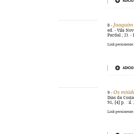
ADICIO
Joaquim 
8 -
ed. - Vila Nov
Pardal ; 2). 
Link persistente
ADICIO
Os miúdo
9 -
Dias da Costa 
91, [4] p. : i
Link persistente