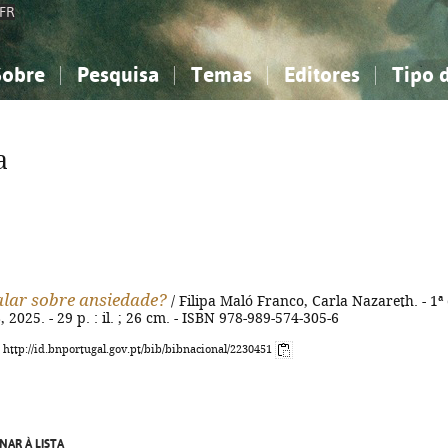
FR
Sobre
Pesquisa
Temas
Editores
Tipo 
obre a Bibliografia Nacional
imples
onhecimento, Informação...
onhecimento, Informação...
Combinada
A minha lista
Como utilizar
Filosofia, psicologia...
Filosofia, psicologia...
Perguntas frequente
a
iências sociais...
iências sociais...
Ciências exatas e naturais...
Ciências exatas e naturais...
rte, desporto...
rte, desporto...
Literatura, linguística...
Literatura, linguística...
lar sobre ansiedade?
/ Filipa Maló Franco, Carla Nazareth. - 1ª 
, 2025. - 29 p. : il. ; 26 cm. - ISBN 978-989-574-305-6
: http://id.bnportugal.gov.pt/bib/bibnacional/2230451
NAR À LISTA