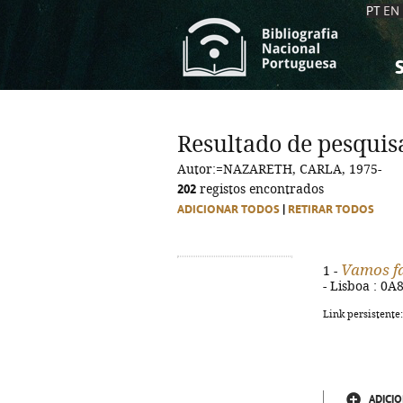
PT
EN
S
S
C
C
Resultado de pesquis
C
C
Autor:=NAZARETH, CARLA, 1975-
A
A
202
registos encontrados
ADICIONAR TODOS
|
RETIRAR TODOS
Vamos fa
1 -
- Lisboa : 0A8
Link persistente
ADICIO