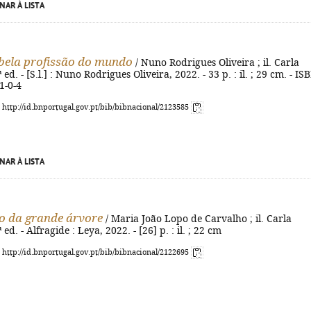
NAR À LISTA
bela profissão do mundo
/ Nuno Rodrigues Oliveira ; il. Carla
 ed. - [S.l.] : Nuno Rodrigues Oliveira, 2022. - 33 p. : il. ; 29 cm. - IS
1-0-4
: http://id.bnportugal.gov.pt/bib/bibnacional/2123585
NAR À LISTA
o da grande árvore
/ Maria João Lopo de Carvalho ; il. Carla
 ed. - Alfragide : Leya, 2022. - [26] p. : il. ; 22 cm
: http://id.bnportugal.gov.pt/bib/bibnacional/2122695