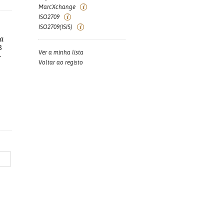
MarcXchange
ISO2709
ISO2709(ISIS)
da
8
Ver a minha lista
-
Voltar ao registo