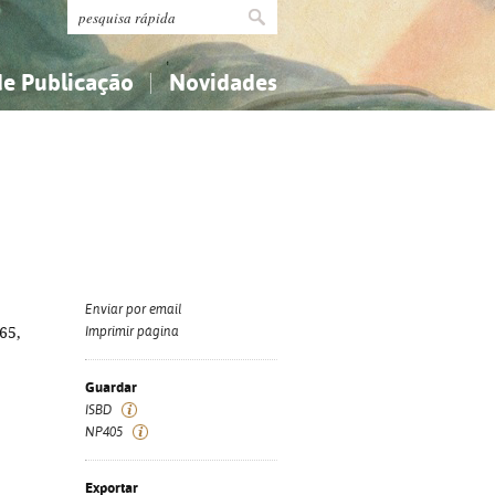
de Publicação
Novidades
s
Religião...
Religião...
Ciências aplicadas...
Ciências aplicadas...
História, geografia, biografias...
História, geografia, biografias...
Enviar por email
65,
Imprimir página
Guardar
ISBD
NP405
Exportar