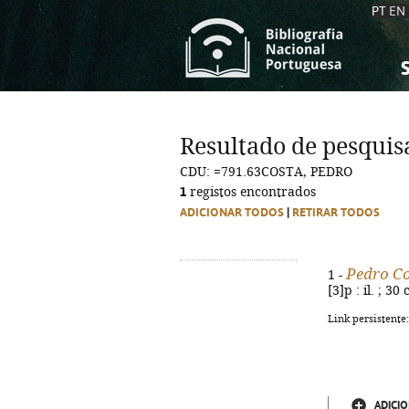
PT
EN
S
S
C
C
Resultado de pesquis
C
C
CDU: =791.63COSTA, PEDRO
A
A
1
registos encontrados
ADICIONAR TODOS
|
RETIRAR TODOS
Pedro C
1 -
[3]p : il. ; 3
Link persistente
ADICIO