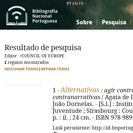
PT
EN
FR
Sobre
Pesquisa
Sobre a Bibliografia Nacional
Simples
Conhecimento, Informação...
Conhecimento, Informação...
Combinada
A
Resultado de pesquisa
Ciências sociais...
Ciências sociais...
Editor: =COUNCIL OF EUROPE
Arte, desporto...
Arte, desporto...
1
registos encontrados
ADICIONAR TODOS
|
RETIRAR TODOS
Alternativas
1 -
: agir contr
contranarrativas
/ Agata de L
João Dornelas. - [S.l.] : Ins
Juventude ; Strasbourg : Coun
p. : il. ; 24 cm. - ISBN 978-98
Link persistente: http://id.bnportu