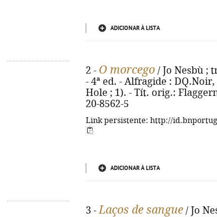
ADICIONAR À LISTA
O morcego
2 -
/ Jo Nesbù ; 
- 4ª ed. - Alfragide : DQ.Noir,
Hole ; 1). - Tít. orig.: Flag
20-8562-5
Link persistente: http://id.bnportu
ADICIONAR À LISTA
Laços de sangue
3 -
/ Jo Ne