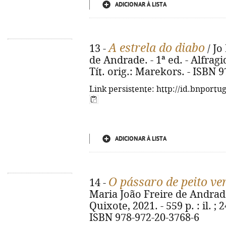
ADICIONAR À LISTA
A estrela do diabo
13 -
/ Jo
de Andrade. - 1ª ed. - Alfragid
Tít. orig.: Marekors. - ISBN 
Link persistente: http://id.bnportu
ADICIONAR À LISTA
O pássaro de peito v
14 -
Maria João Freire de Andrade.
Quixote, 2021. - 559 p. : il. ; 
ISBN 978-972-20-3768-6