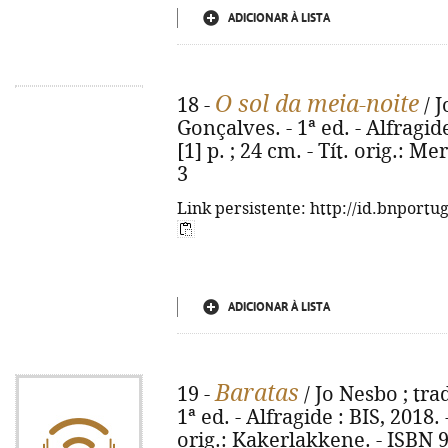
ADICIONAR À LISTA
O sol da meia-noite
18 -
/ J
Gonçalves. - 1ª ed. - Alfragi
[1] p. ; 24 cm. - Tít. orig.: M
3
Link persistente: http://id.bnportu
ADICIONAR À LISTA
Baratas
19 -
/ Jo Nesbo ; tra
1ª ed. - Alfragide : BIS, 2018. -
orig.: Kakerlakkene. - ISBN 