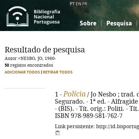
PT
EN
FR
Sobre
Pesquisa
Sobre a Bibliografia Nacional
Simples
Conhecimento, Informação...
Conhecimento, Informação...
Combinada
A
Resultado de pesquisa
Ciências sociais...
Ciências sociais...
Autor:=NESBO, JO, 1960-
Arte, desporto...
Arte, desporto...
50
registos encontrados
ADICIONAR TODOS
|
RETIRAR TODOS
Polícia
1 -
/ Jo Nesbo ; trad.
Segurado. - 1ª ed. - Alfragide 
- (BIS). - Tít. orig.: Politi. - T
ISBN 978-989-581-762-7
Link persistente: http://id.bnportu