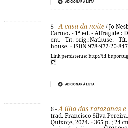
ADICIONAR À LISTA
A casa da noite
5 -
/ Jo Nes
Carmo. - 1ª ed. - Alfragide : 
cm. - Tít. orig.:Nathuse. - Tí
house. - ISBN 978-972-20-847
Link persistente: http://id.bnportu
ADICIONAR À LISTA
A ilha das ratazanas e 
6 -
trad. Francisco Silva Pereira.
Quixote, 2024. - 365 p. ; 24 cm