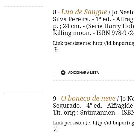
Lua de Sangue
8 -
/ Jo Nesb
Silva Pereira. - 1ª ed. - Alfr
p. ; 24 cm. - (Série Harry Hole
Killing moon. - ISBN 978-972
Link persistente: http://id.bnportu
ADICIONAR À LISTA
O boneco de neve
9 -
/ Jo N
Segurado. - 4ª ed. - Alfragide 
Tít. orig.: Snùmannen. - ISB
Link persistente: http://id.bnportu