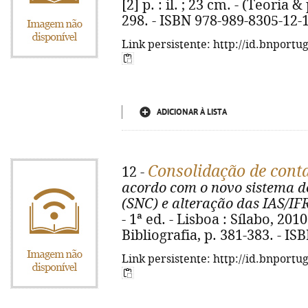
[2] p. : il. ; 23 cm. - (Teoria &
298. - ISBN 978-989-8305-12-
Link persistente: http://id.bnportu
ADICIONAR À LISTA
Consolidação de cont
12 -
acordo com o novo sistema de
(SNC) e alteração das IAS/IF
- 1ª ed. - Lisboa : Sílabo, 2010.
Bibliografia, p. 381-383. - I
Link persistente: http://id.bnportu