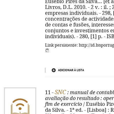
Eusébio Pires da Silva... [et al
Livros, D.L. 2010. - 2 v. : il. 
empresas individuais. - 298, [
concentrações de actividade
de contas e fusões, intere
conjuntos e investimentos e
individuais). - 280, [1] p. - 
Link persistente: http://id.bnportu
ADICIONAR À LISTA
SNC
11 -
: manual de contabi
avaliação do resultado
: oper
fim de exercício
/ Eusébio Pir
da Silva. - 1ª ed. - [Lisboa] : 