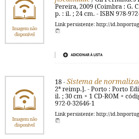
Pereira, 2009 (Coimbra : G. C.
p. : il. ; 24 cm. - ISBN 978-97
Link persistente: http://id.bnportu
ADICIONAR À LISTA
Sistema de normalizaç
18 -
2ª reimp.]. - Porto : Porto Edi
il. ; 30 cm + 1 CD-ROM + códig
972-0-32646-1
Link persistente: http://id.bnportu