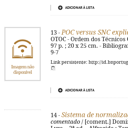
ADICIONAR À LISTA
POC versus SNC expli
13 -
OTOC - Ordem dos Técnicos Of
97 p. ; 20 x 25 cm. - Bibliogra
9-7
Link persistente: http://id.bnportu
ADICIONAR À LISTA
Sistema de normalizaç
14 -
comentado
/ [coment.] Doming