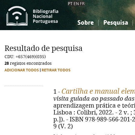
PT
EN
FR
Sobre
Pesquisa
Sobre a Bibliografia Nacional
Simples
Conhecimento, Informação...
Conhecimento, Informação...
Combinada
A
Resultado de pesquisa
Ciências sociais...
Ciências sociais...
CDU: =657(469)(035)
Arte, desporto...
Arte, desporto...
28
registos encontrados
ADICIONAR TODOS
|
RETIRAR TODOS
Cartilha e manual elem
1 -
visita guiada ao passado das
aprendizagem prática e teóri
Lisboa : Colibri, 2022. - 2 v. 
p.]). - ISBN 978-989-566-201-2
9 (V. 2)