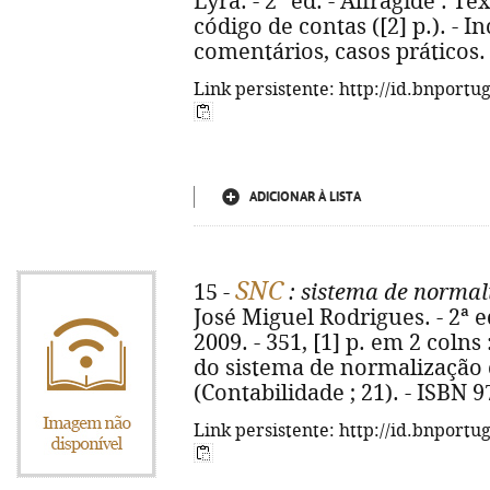
Lyra. - 2ª ed. - Alfragide : Tex
código de contas ([2] p.). - In
comentários, casos práticos.
Link persistente: http://id.bnportu
ADICIONAR À LISTA
SNC
15 -
: sistema de normali
José Miguel Rodrigues. - 2ª ed
2009. - 351, [1] p. em 2 colns 
do sistema de normalização co
(Contabilidade ; 21). - ISBN 
Link persistente: http://id.bnportu