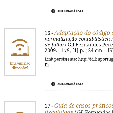
ADICIONAR À LISTA
Adaptação do código 
16 -
normalização contabilística
:
de Julho
/ Gil Fernandes Perei
2009. - 179, [1] p. ; 24 cm. -
Link persistente: http://id.bnportu
ADICIONAR À LISTA
Guia de casos práticos
17 -
fiscalidade
/ Gil Fernandes P