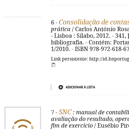
Consolidação de contas
6 -
prática
/ Carlos António Rosa 
- Lisboa : Sílabo, 2012. - 341, 
bibliografia. - Contém: Port
1/2010. - ISBN 978-972-618-6
Link persistente: http://id.bnportu
ADICIONAR À LISTA
SNC
7 -
: manual de contabil
avaliação do resultado, oper
fim de exercício
/ Eusébio Pir