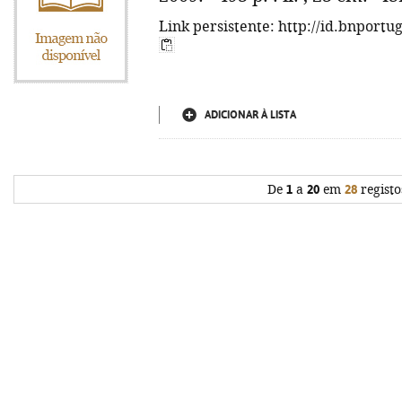
Link persistente: http://id.bnportu
ADICIONAR À LISTA
De
1
a
20
em
28
registo