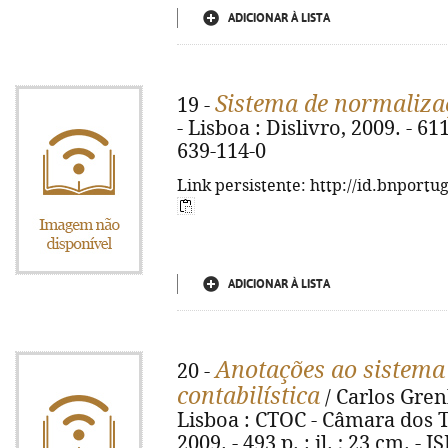
ADICIONAR À LISTA
Sistema de normalizaç
19 -
- Lisboa : Dislivro, 2009. - 61
639-114-0
Link persistente: http://id.bnportu
ADICIONAR À LISTA
Anotações ao sistema
20 -
contabilística
/ Carlos Grenha
Lisboa : CTOC - Câmara dos T
2009. - 493 p. : il. ; 23 cm. -