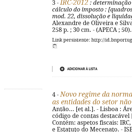
IRC-2012
3 -
: determinação 
cálculo do imposto
: [quadros
mod. 22, dissolução e liquid
Alexandre de Oliveira e Silva
258 p. ; 30 cm. - (APECA ; 50)
Link persistente: http://id.bnportu
ADICIONAR À LISTA
Novo regime da normal
4 -
as entidades do setor não
Antão... [et al.]. - Lisboa : Ár
código de contas destacável [(
Contém: aspetos fiscais: IRC, 
e Estatuto do Mecenato. - IS