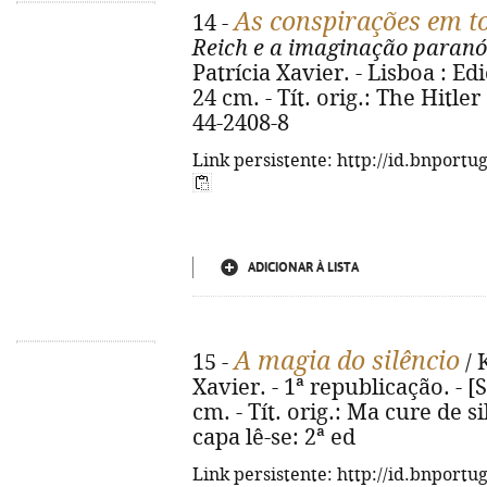
As conspirações em to
14 -
Reich e a imaginação paranó
Patrícia Xavier. - Lisboa : Ediçõ
24 cm. - Tít. orig.: The Hitle
44-2408-8
Link persistente: http://id.bnportu
ADICIONAR À LISTA
A magia do silêncio
15 -
/ 
Xavier. - 1ª republicação. - [S.
cm. - Tít. orig.: Ma cure de s
capa lê-se: 2ª ed
Link persistente: http://id.bnportu