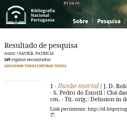
PT
EN
FR
Sobre
Pesquisa
Sobre a Bibliografia Nacional
Simples
Conhecimento, Informação...
Conhecimento, Informação...
Combinada
A
Resultado de pesquisa
Ciências sociais...
Ciências sociais...
Autor:=XAVIER, PATRICIA
Arte, desporto...
Arte, desporto...
169
registos encontrados
ADICIONAR TODOS
|
RETIRAR TODOS
Ilusão mortal
1 -
/ J. D. Rob
- S. Pedro do Estoril : Chá das
cm. - Tít. orig.: Delusion in 
Link persistente: http://id.bnportu