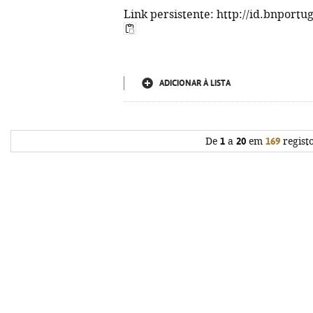
Link persistente: http://id.bnportu
ADICIONAR À LISTA
De
1
a
20
em
169
regist