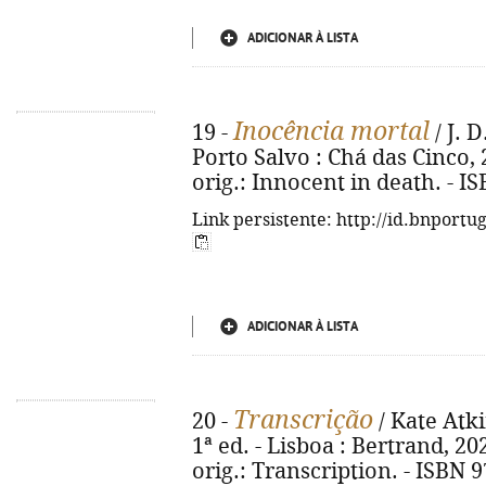
ADICIONAR À LISTA
Inocência mortal
19 -
/ J. D
Porto Salvo : Chá das Cinco, 20
orig.: Innocent in death. - I
Link persistente: http://id.bnportu
ADICIONAR À LISTA
Transcrição
20 -
/ Kate Atki
1ª ed. - Lisboa : Bertrand, 2020
orig.: Transcription. - ISBN 