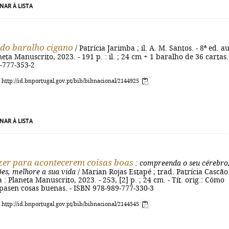
NAR À LISTA
do baralho cigano
/ Patrícia Jarimba ; il. A. M. Santos. - 8ª ed. a
neta Manuscrito, 2023. - 191 p. : il. ; 24 cm + 1 baralho de 36 cartas.
-777-353-2
: http://id.bnportugal.gov.pt/bib/bibnacional/2144925
NAR À LISTA
er para acontecerem coisas boas
: compreenda o seu cérebro
es, melhore a sua vida
/ Marian Rojas Estapé ; trad. Patrícia Cascão.
a : Planeta Manuscrito, 2023. - 253, [2] p. ; 24 cm. - Tít. orig.: Cómo
pasen cosas buenas. - ISBN 978-989-777-330-3
: http://id.bnportugal.gov.pt/bib/bibnacional/2144545