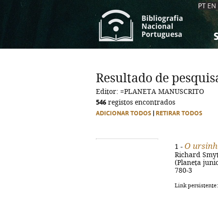
PT
EN
S
S
C
C
Resultado de pesquis
C
C
Editor: =PLANETA MANUSCRITO
A
A
546
registos encontrados
ADICIONAR TODOS
|
RETIRAR TODOS
O ursinh
1 -
Richard Smythe
(Planeta junio
780-3
Link persistente