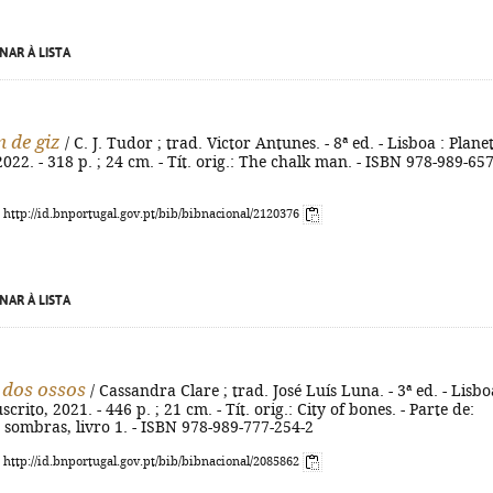
NAR À LISTA
 de giz
/ C. J. Tudor ; trad. Victor Antunes. - 8ª ed. - Lisboa : Plane
022. - 318 p. ; 24 cm. - Tít. orig.: The chalk man. - ISBN 978-989-657
: http://id.bnportugal.gov.pt/bib/bibnacional/2120376
NAR À LISTA
 dos ossos
/ Cassandra Clare ; trad. José Luís Luna. - 3ª ed. - Lisbo
rito, 2021. - 446 p. ; 21 cm. - Tít. orig.: City of bones. - Parte de:
sombras, livro 1. - ISBN 978-989-777-254-2
: http://id.bnportugal.gov.pt/bib/bibnacional/2085862