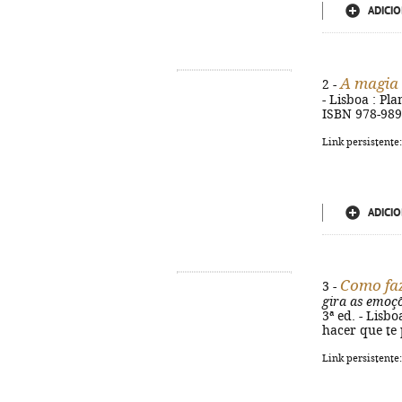
ADICIO
A magia 
2 -
- Lisboa : Pla
ISBN 978-989
Link persistente
ADICIO
Como faz
3 -
gira as emoçõ
3ª ed. - Lisbo
hacer que te 
Link persistente