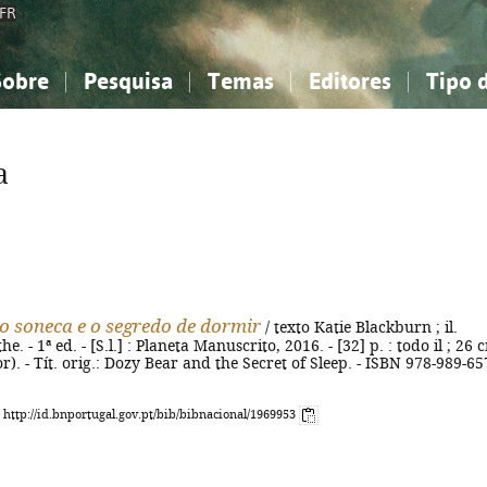
FR
Sobre
Pesquisa
Temas
Editores
Tipo 
obre a Bibliografia Nacional
imples
onhecimento, Informação...
onhecimento, Informação...
Combinada
A minha lista
Como utilizar
Filosofia, psicologia...
Filosofia, psicologia...
Perguntas frequente
a
iências sociais...
iências sociais...
Ciências exatas e naturais...
Ciências exatas e naturais...
rte, desporto...
rte, desporto...
Literatura, linguística...
Literatura, linguística...
o soneca e o segredo de dormir
/ texto Katie Blackburn ; il.
. - 1ª ed. - [S.l.] : Planeta Manuscrito, 2016. - [32] p. : todo il ; 26 c
r). - Tít. orig.: Dozy Bear and the Secret of Sleep. - ISBN 978-989-65
: http://id.bnportugal.gov.pt/bib/bibnacional/1969953