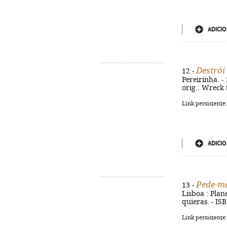
ADICIO
Destrói 
12 -
Pereirinha. - 
orig.: Wreck 
Link persistente
ADICIO
Pede-me
13 -
Lisboa : Plane
quieras. - IS
Link persistente