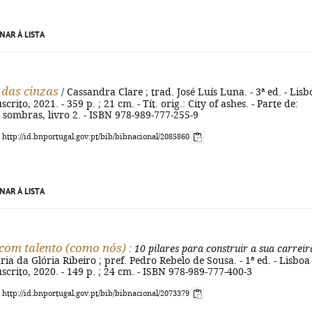
NAR À LISTA
 das cinzas
/ Cassandra Clare ; trad. José Luís Luna. - 3ª ed. - Lisb
rito, 2021. - 359 p. ; 21 cm. - Tít. orig.: City of ashes. - Parte de:
sombras, livro 2. - ISBN 978-989-777-255-9
: http://id.bnportugal.gov.pt/bib/bibnacional/2085860
NAR À LISTA
com talento (como nós)
: 10 pilares para construir a sua carreir
ia da Glória Ribeiro ; pref. Pedro Rebelo de Sousa. - 1ª ed. - Lisboa 
crito, 2020. - 149 p. ; 24 cm. - ISBN 978-989-777-400-3
: http://id.bnportugal.gov.pt/bib/bibnacional/2073379