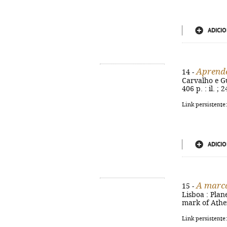
ADICIO
Aprende
14 -
Carvalho e Gu
406 p. : il. ;
Link persistente
ADICIO
A marca
15 -
Lisboa : Plane
mark of Athen
Link persistente