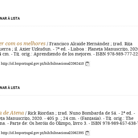
NAR À LISTA
r com os melhores
/ Francisco Alcaide Hernández ; trad. Rita
erra ; il. Axier Uzkudun. - 7ª ed. - Lisboa : Planeta Manuscrito, 2020
 24 cm. - Tít. orig.: Aprendiendo de los mejores. - ISBN 978-989-777-2
: http://id.bnportugal.gov.pt/bib/bibnacional/2062410
NAR À LISTA
 de Atena
/ Rick Riordan ; trad. Nuno Bombarda de Sá. - 2ª ed. -
ta Manuscrito, 2020. - 405 p. ; 24 cm. - (Fantasia). - Tít. orig.: The
a. - Parte de: Os heróis do Olimpo, livro 3. - ISBN 978-989-657-638-
: http://id.bnportugal.gov.pt/bib/bibnacional/2062395