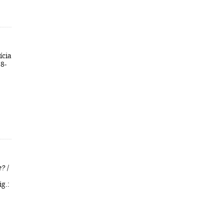
ícia
78-
e?
/
ig.: