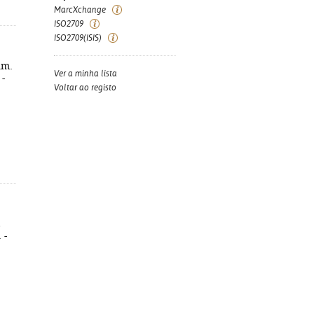
MarcXchange
ISO2709
ISO2709(ISIS)
um.
Ver a minha lista
 -
Voltar ao registo
,
 -