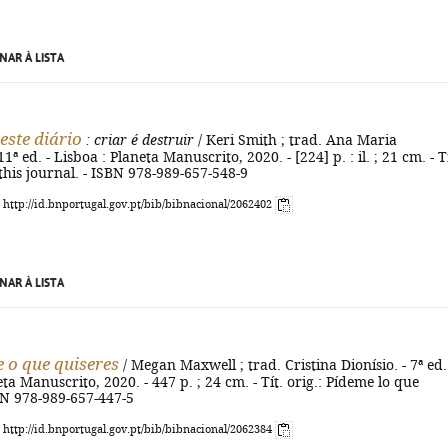
NAR À LISTA
este diário
: criar é destruir
/ Keri Smith ; trad. Ana Maria
11ª ed. - Lisboa : Planeta Manuscrito, 2020. - [224] p. : il. ; 21 cm. - Tí
this journal. - ISBN 978-989-657-548-9
: http://id.bnportugal.gov.pt/bib/bibnacional/2062402
NAR À LISTA
 o que quiseres
/ Megan Maxwell ; trad. Cristina Dionísio. - 7ª ed.
ta Manuscrito, 2020. - 447 p. ; 24 cm. - Tít. orig.: Pídeme lo que
BN 978-989-657-447-5
: http://id.bnportugal.gov.pt/bib/bibnacional/2062384