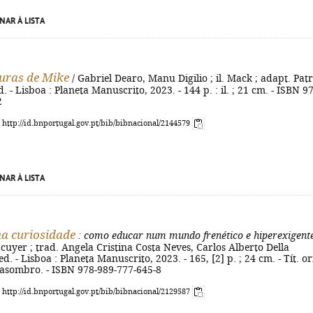
NAR À LISTA
uras de Mike
/ Gabriel Dearo, Manu Digilio ; il. Mack ; adapt. Patr
d. - Lisboa : Planeta Manuscrito, 2023. - 144 p. : il. ; 21 cm. - ISBN 9
2
: http://id.bnportugal.gov.pt/bib/bibnacional/2144579
NAR À LISTA
a curiosidade
: como educar num mundo frenético e hiperexigent
cuyer ; trad. Angela Cristina Costa Neves, Carlos Alberto Della
ed. - Lisboa : Planeta Manuscrito, 2023. - 165, [2] p. ; 24 cm. - Tít. or
 asombro. - ISBN 978-989-777-645-8
: http://id.bnportugal.gov.pt/bib/bibnacional/2129587