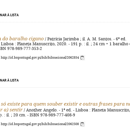
NAR À LISTA
 do baralho cigano
/ Patrícia Jarimba ; il. A. M. Santos. - 6ª ed.
Lisboa : Planeta Manuscrito, 2020. - 191 p. : il. ; 24 cm + 1 baralho
ISBN 978-989-777-353-2
: http://id.bnportugal.gov.pt/bib/bibnacional/2062854
NAR À LISTA
só existe para quem souber existir e outras frases para n
r a) sentir
/ Another Angelo. - 1ª ed. - Lisboa : Planeta Manuscrito
p. : il. ; 20 cm. - ISBN 978-989-777-408-9
: http://id.bnportugal.gov.pt/bib/bibnacional/2062508