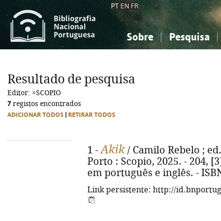
PT
EN
FR
Sobre
Pesquisa
Sobre a Bibliografia Nacional
Simples
Conhecimento, Informação...
Conhecimento, Informação...
Combinada
A
Resultado de pesquisa
Ciências sociais...
Ciências sociais...
Editor: =SCOPIO
Arte, desporto...
Arte, desporto...
7
registos encontrados
ADICIONAR TODOS
|
RETIRAR TODOS
Akik
1 -
/ Camilo Rebelo ; ed.
Porto : Scopio, 2025. - 204, [3]
em português e inglês. - ISB
Link persistente: http://id.bnportu