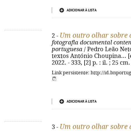
ADICIONAR À LISTA
Um outro olhar sobre 
2 -
fotografia documental conte
portuguesa
/ Pedro Leão Neto ;
textos António Choupina... [et 
2022. - 333, [2] p. : il. ; 25 
Link persistente: http://id.bnportu
ADICIONAR À LISTA
Um outro olhar sobre a
3 -