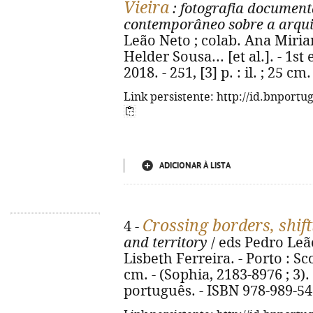
Vieira
: fotografia documenta
contemporâneo sobre a arqui
Leão Neto ; colab. Ana Miriam
Helder Sousa... [et al.]. - 1st
2018. - 251, [3] p. : il. ; 25 
Link persistente: http://id.bnportu
ADICIONAR À LISTA
Crossing borders, shif
4 -
and territory
/ eds Pedro Leão
Lisbeth Ferreira. - Porto : Scopi
cm. - (Sophia, 2183-8976 ; 3).
português. - ISBN 978-989-54