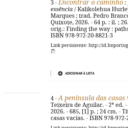
Encontrar o caminho
3 -
:
essência
/ Kalikolehua Hurley
Marques ; trad. Pedro Branco.
Quixote, 2026. - 64 p. : il. ; 26
orig.: Finding the way : pat
ISBN 978-972-20-8821-3
Link persistente: http://id.bnportu
ADICIONAR À LISTA
A península das casas 
4 -
Teixeira de Aguilar. - 2ª ed.
2026. - 685, [1] p. ; 24 cm. - T
casas vacías. - ISBN 978-972-