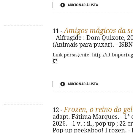
ADICIONAR À LISTA
Amigos mágicos da s
11 -
- Alfragide : Dom Quixote, 2026.
(Animais para puxar). - ISBN
Link persistente: http://id.bnportu
ADICIONAR À LISTA
Frozen, o reino do ge
12 -
adapt. Fátima Marques. - 1ª 
2026. - 1 v. : il., pop up ; 22 
Pop-up peekaboo! Frozen. - 