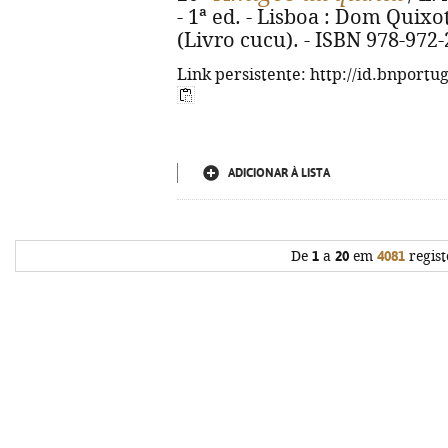
- 1ª ed. - Lisboa : Dom Quixote,
(Livro cucu). - ISBN 978-972
Link persistente: http://id.bnportu
ADICIONAR À LISTA
De
1
a
20
em
4081
regist