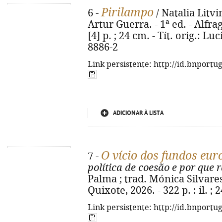
Pirilampo
6 -
/ Natalia Litvi
Artur Guerra. - 1ª ed. - Alfra
[4] p. ; 24 cm. - Tít. orig.: L
8886-2
Link persistente: http://id.bnportu
ADICIONAR À LISTA
O vício dos fundos eur
7 -
política de coesão e por que
Palma ; trad. Mónica Silvares
Quixote, 2026. - 322 p. : il. 
Link persistente: http://id.bnportu