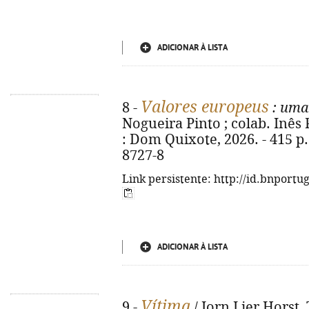
ADICIONAR À LISTA
Valores europeus
8 -
: uma 
Nogueira Pinto ; colab. Inês P
: Dom Quixote, 2026. - 415 p.
8727-8
Link persistente: http://id.bnportu
ADICIONAR À LISTA
Vítima
9 -
/ Jorn Lier Horst,