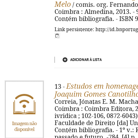
Melo
/ comis. org. Fernando A
Coimbra : Almedina, 2013. - 971
Contém bibliografia. - ISBN 
Link persistente: http://id.bnportu
ADICIONAR À LISTA
Estudos em homenagem
13 -
Joaquim Gomes Canotilh
Correia, Jónatas E. M. Macha
Coimbra : Coimbra Editora, 201
ivridica ; 102-106, 0872-6043
Faculdade de Direito [da] Un
Contém bibliografia. - 1º v.:
passado e futuro. -784, [4] p.