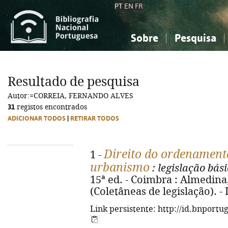
PT
EN
FR
Sobre
Pesquisa
Sobre a Bibliografia Nacional
Simples
Conhecimento, Informação...
Conhecimento, Informação...
Combinada
A
Resultado de pesquisa
Ciências sociais...
Ciências sociais...
Autor:=CORREIA, FERNANDO ALVES
Arte, desporto...
Arte, desporto...
31
registos encontrados
ADICIONAR TODOS
|
RETIRAR TODOS
Direito do ordenamento
1 -
urbanismo
: legislação bás
15ª ed. - Coimbra : Almedina, 
(Coletâneas de legislação). -
Link persistente: http://id.bnportu