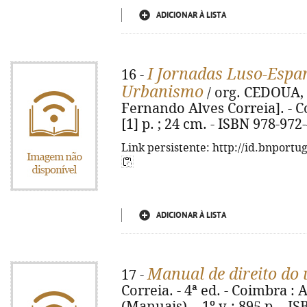
ADICIONAR À LISTA
I Jornadas Luso-Espan
16 -
Urbanismo
/ org. CEDOUA, 
Fernando Alves Correia]. - C
[1] p. ; 24 cm. - ISBN 978-972
Link persistente: http://id.bnportu
ADICIONAR À LISTA
Manual de direito do
17 -
Correia. - 4ª ed. - Coimbra : A
(Manuais). - 1º v.: 895 p. - 