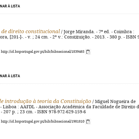
NAR À LISTA
de direito constitucional
/ Jorge Miranda. - 7ª ed. - Coimbra :
a, [201-]-. - v. ; 24 cm. - 2º v.: Constituição. - 2013. - 380 p. - ISBN 
: http://id.bnportugal.gov.pt/bib/bibnacional/1839465
NAR À LISTA
de introdução à teoria da Constituição
/ Miguel Nogueira de
d. - Lisboa : AAFDL - Associação Académica da Faculdade de Direito 
 - 207 p. ; 23 cm. - ISBN 978-972-629-159-6
: http://id.bnportugal.gov.pt/bib/bibnacional/1981810