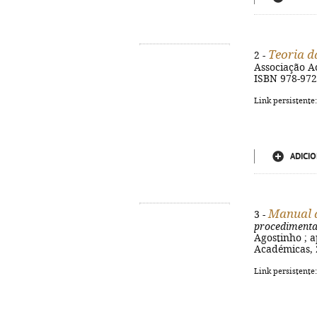
Teoria d
2 -
Associação Ac
ISBN 978-972
Link persistente
ADICIO
Manual d
3 -
procedimentai
Agostinho ; 
Académicas, 2
Link persistente