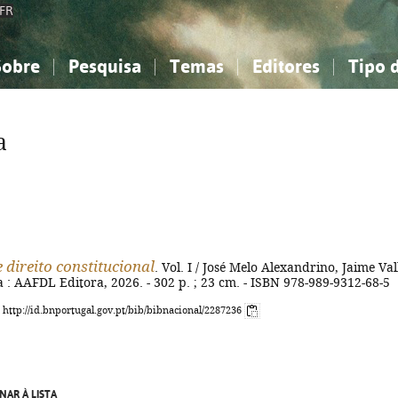
FR
Sobre
Pesquisa
Temas
Editores
Tipo 
obre a Bibliografia Nacional
imples
onhecimento, Informação...
onhecimento, Informação...
Combinada
A minha lista
Como utilizar
Filosofia, psicologia...
Filosofia, psicologia...
Perguntas frequente
a
iências sociais...
iências sociais...
Ciências exatas e naturais...
Ciências exatas e naturais...
rte, desporto...
rte, desporto...
Literatura, linguística...
Literatura, linguística...
 direito constitucional
. Vol. I / José Melo Alexandrino, Jaime Vall
oa : AAFDL Editora, 2026. - 302 p. ; 23 cm. - ISBN 978-989-9312-68-5
: http://id.bnportugal.gov.pt/bib/bibnacional/2287236
NAR À LISTA