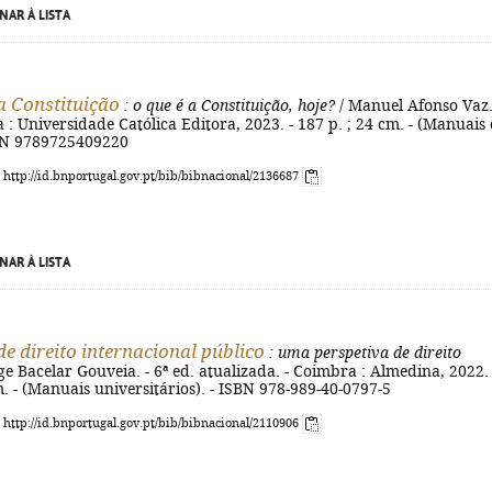
NAR À LISTA
a Constituição
: o que é a Constituição, hoje?
/ Manuel Afonso Vaz.
oa : Universidade Católica Editora, 2023. - 187 p. ; 24 cm. - (Manuais
ISBN 9789725409220
: http://id.bnportugal.gov.pt/bib/bibnacional/2136687
NAR À LISTA
e direito internacional público
: uma perspetiva de direito
ge Bacelar Gouveia. - 6ª ed. atualizada. - Coimbra : Almedina, 2022. 
m. - (Manuais universitários). - ISBN 978-989-40-0797-5
: http://id.bnportugal.gov.pt/bib/bibnacional/2110906