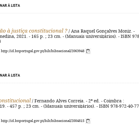
NAR À LISTA
ão à justiça constitucional ?
/ Ana Raquel Gonçalves Moniz. -
edina, 2021. - 165 p. ; 23 cm. - (Manuais universitários). - ISBN 978
3
: http://id.bnportugal.gov.pt/bib/bibnacional/2063948
NAR À LISTA
onstitucional
/ Fernando Alves Correia. - 2ª ed. - Coimbra :
9. - 457 p. ; 23 cm. - (Manuais universitários). - ISBN 978-972-40-7
: http://id.bnportugal.gov.pt/bib/bibnacional/2004815