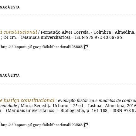
NAR À LISTA
a constitucional
/ Fernando Alves Correia. - Coimbra : Almedina,
. ; 24 cm. - (Manuais universitários). - ISBN 978-972-40-6676-9
: http://id.bnportugal.gov.pt/bib/bibnacional/1933868
NAR À LISTA
e justiça constitucional
: evolução histórica e modelos de contro
onalidade
/ Maria Benedita Urbano. - 2ª ed. - Lisboa : Almedina, 2016
. - (Manuais universitários). - Bibliografia, p. 161-168. - ISBN 978-9
: http://id.bnportugal.gov.pt/bib/bibnacional/1908568