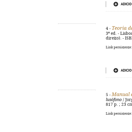
ADICIO
Teoria d
4 -
3ª ed. - Lisb
direito). - 
Link persistente
ADICIO
Manual d
5 -
lusófono
/ Jor
817 p. ; 23 c
Link persistente