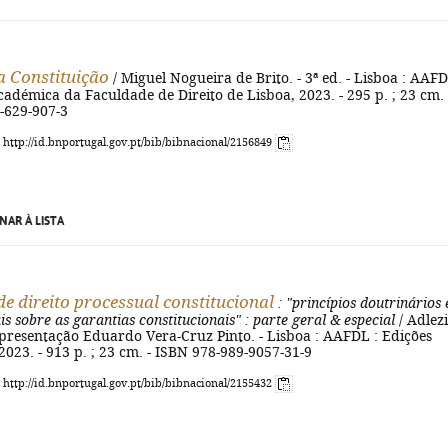
a Constituição
/ Miguel Nogueira de Brito. - 3ª ed. - Lisboa : AAFD
adémica da Faculdade de Direito de Lisboa, 2023. - 295 p. ; 23 cm. 
-629-907-3
: http://id.bnportugal.gov.pt/bib/bibnacional/2156849
NAR À LISTA
e direito processual constitucional
: "princípios doutrinários 
s sobre as garantias constitucionais"
: parte geral & especial
/ Adlez
apresentação Eduardo Vera-Cruz Pinto. - Lisboa : AAFDL : Edições
023. - 913 p. ; 23 cm. - ISBN 978-989-9057-31-9
: http://id.bnportugal.gov.pt/bib/bibnacional/2155432