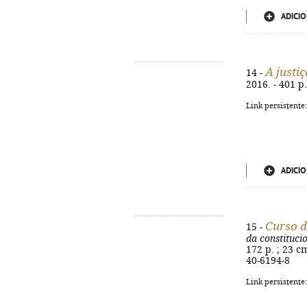
ADICIO
A justiç
14 -
2016. - 401 p
Link persistente
ADICIO
Curso d
15 -
da constituci
172 p. ; 23 cm
40-6194-8
Link persistente