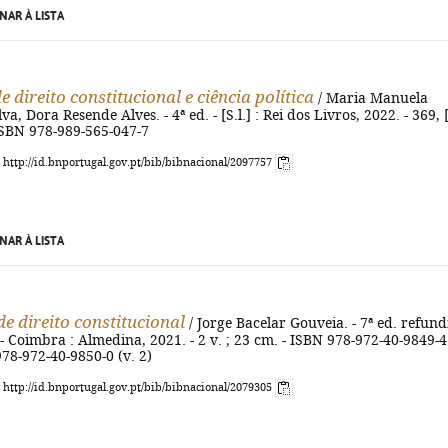
NAR À LISTA
 direito constitucional e ciência política
/ Maria Manuela
a, Dora Resende Alves. - 4ª ed. - [S.l.] : Rei dos Livros, 2022. - 369, 
 ISBN 978-989-565-047-7
: http://id.bnportugal.gov.pt/bib/bibnacional/2097757
NAR À LISTA
e direito constitucional
/ Jorge Bacelar Gouveia. - 7ª ed. refun
 - Coimbra : Almedina, 2021. - 2 v. ; 23 cm. - ISBN 978-972-40-9849-4
978-972-40-9850-0 (v. 2)
: http://id.bnportugal.gov.pt/bib/bibnacional/2079305