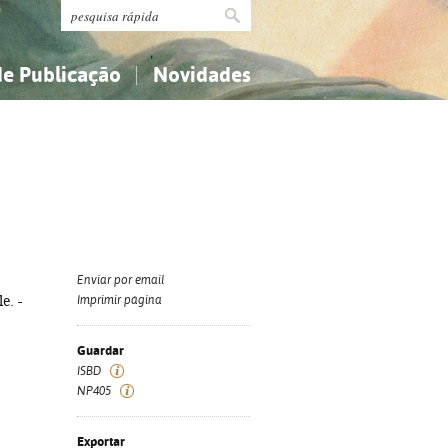
de Publicação
Novidades
s
Religião...
Religião...
Ciências aplicadas...
Ciências aplicadas...
História, geografia, biografias...
História, geografia, biografias...
Enviar por email
e. -
Imprimir página
Guardar
ISBD
NP405
Exportar