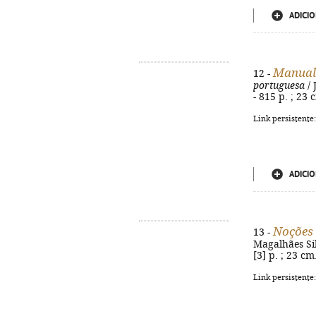
ADICIO
Manual 
12 -
portuguesa
/ 
- 815 p. ; 23
Link persistente
ADICIO
Noções d
13 -
Magalhães Sil
[3] p. ; 23 c
Link persistente