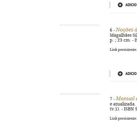
ADICIO
Noções de
6 -
Magalhães Silv
p. ; 23 cm. -
Link persistente
ADICIO
Manual d
7 -
e atualizada.
(v.1). - ISBN 
Link persistente