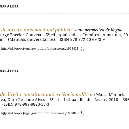
NAR À LISTA
de direito internacional público
: uma perspetiva de língua
Jorge Bacelar Gouveia. - 5ª ed. atualizada. - Coimbra : Almedina, 20
 cm. - (Manuais universitários). - ISBN 978-972-40-6973-9
: http://id.bnportugal.gov.pt/bib/bibnacional/1958421
NAR À LISTA
e direito constitucional e ciência política
/ Maria Manuela
va, Dora Resende Alves. - 3ª ed. - Lisboa : Rei dos Livros, 2016. - 356
m. - ISBN 978-989-8823-37-3
: http://id.bnportugal.gov.pt/bib/bibnacional/1957029