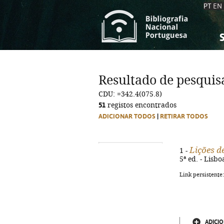
PT
EN
S
S
C
C
Resultado de pesquis
C
C
CDU: =342.4(075.8)
A
A
51
registos encontrados
ADICIONAR TODOS
|
RETIRAR TODOS
Lições de
1 -
5ª ed. - Lisb
Link persistente
ADICIO