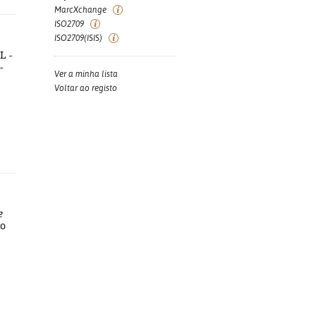
MarcXchange
ISO2709
ISO2709(ISIS)
L -
-
Ver a minha lista
Voltar ao registo
e
io