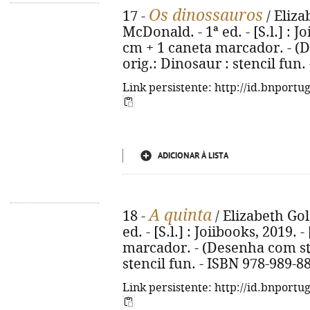
Os dinossauros
17 -
/ Eliza
McDonald. - 1ª ed. - [S.l.] : Joi
cm + 1 caneta marcador. - (De
orig.: Dinosaur : stencil fun
Link persistente: http://id.bnportu
ADICIONAR À LISTA
A quinta
18 -
/ Elizabeth Gol
ed. - [S.l.] : Joiibooks, 2019. -
marcador. - (Desenha com sten
stencil fun. - ISBN 978-989-8
Link persistente: http://id.bnportu