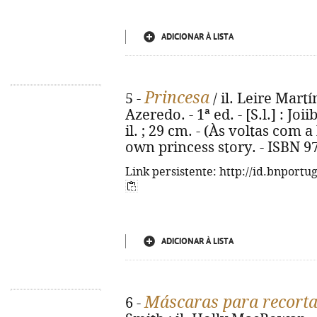
ADICIONAR À LISTA
Princesa
5 -
/ il. Leire Mart
Azeredo. - 1ª ed. - [S.l.] : Joi
il. ; 29 cm. - (Às voltas com a 
own princess story. - ISBN 9
Link persistente: http://id.bnportu
ADICIONAR À LISTA
Máscaras para recorta
6 -