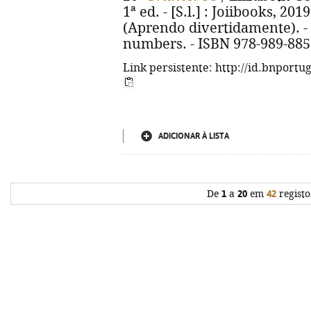
1ª ed. - [S.l.] : Joiibooks, 2019.
(Aprendo divertidamente). - T
numbers. - ISBN 978-989-885
Link persistente: http://id.bnportu
ADICIONAR À LISTA
De
1
a
20
em
42
registo