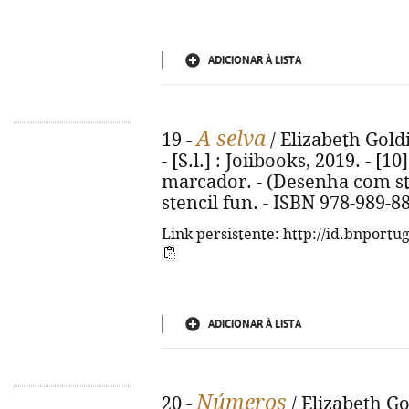
ADICIONAR À LISTA
A selva
19 -
/ Elizabeth Goldi
- [S.l.] : Joiibooks, 2019. - [10
marcador. - (Desenha com stenc
stencil fun. - ISBN 978-989-8
Link persistente: http://id.bnportu
ADICIONAR À LISTA
Números
20 -
/ Elizabeth Go