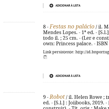
ADICIONAR À LISTA
Festas no palácio
8 -
/ il. 
Mendes Lopes. - 1ª ed. - [S.l.] 
todo il. ; 25 cm. - (Ler e cons
own: Princess palace. - ISBN
Link persistente: http://id.bnportu
ADICIONAR À LISTA
Robot
9 -
/ il. Helen Rowe ; 
ed. - [S.l.] : Joiibooks, 2019. - 
construir). - Tít. orig.: Make