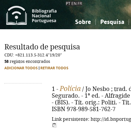
PT
EN
FR
Sobre
Pesquisa
Sobre a Bibliografia Nacional
Simples
Conhecimento, Informação...
Conhecimento, Informação...
Combinada
A
Resultado de pesquisa
Ciências sociais...
Ciências sociais...
CDU: =821.113.5-312.4"19/20"
Arte, desporto...
Arte, desporto...
58
registos encontrados
ADICIONAR TODOS
|
RETIRAR TODOS
Polícia
1 -
/ Jo Nesbo ; trad.
Segurado. - 1ª ed. - Alfragide 
- (BIS). - Tít. orig.: Politi. - T
ISBN 978-989-581-762-7
Link persistente: http://id.bnportu