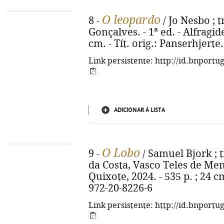
O leopardo
8 -
/ Jo Nesbo ; 
Gonçalves. - 1ª ed. - Alfragide :
cm. - Tít. orig.: Panserhjerte
Link persistente: http://id.bnportu
ADICIONAR À LISTA
O Lobo
9 -
/ Samuel Bjork ; 
da Costa, Vasco Teles de Mene
Quixote, 2024. - 535 p. ; 24 cm
972-20-8226-6
Link persistente: http://id.bnportu