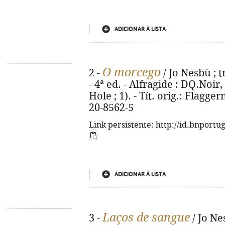
ADICIONAR À LISTA
O morcego
2 -
/ Jo Nesbù ; 
- 4ª ed. - Alfragide : DQ.Noir,
Hole ; 1). - Tít. orig.: Flag
20-8562-5
Link persistente: http://id.bnportu
ADICIONAR À LISTA
Laços de sangue
3 -
/ Jo Ne