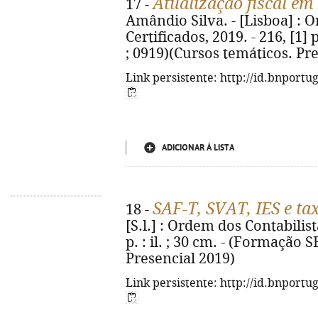
Atualização fiscal em
17 -
Amândio Silva. - [Lisboa] : 
Certificados, 2019. - 216, [1] 
; 0919)(Cursos temáticos. Pr
Link persistente: http://id.bnportu
ADICIONAR À LISTA
SAF-T, SVAT, IES e t
18 -
[S.l.] : Ordem dos Contabilista
p. : il. ; 30 cm. - (Formação 
Presencial 2019)
Link persistente: http://id.bnportu