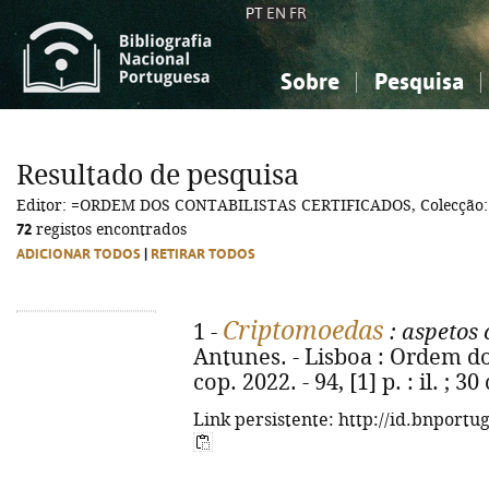
PT
EN
FR
Sobre
Pesquisa
Sobre a Bibliografia Nacional
Simples
Conhecimento, Informação...
Conhecimento, Informação...
Combinada
A
Resultado de pesquisa
Ciências sociais...
Ciências sociais...
Editor: =ORDEM DOS CONTABILISTAS CERTIFICADOS, Colecçã
Arte, desporto...
Arte, desporto...
72
registos encontrados
ADICIONAR TODOS
|
RETIRAR TODOS
Criptomoedas
1 -
: aspetos c
Antunes. - Lisboa : Ordem dos
cop. 2022. - 94, [1] p. : il. ;
Link persistente: http://id.bnportu