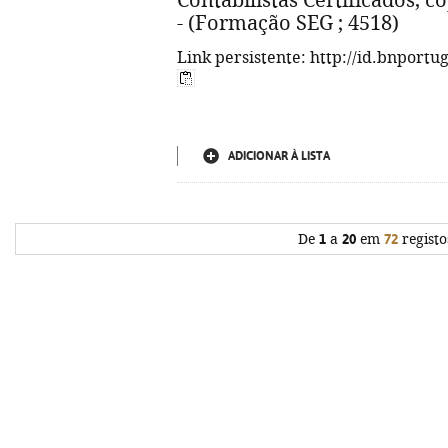
Contabilistas Certificados, cop.
- (Formação SEG ; 4518)
Link persistente: http://id.bnportu
ADICIONAR À LISTA
De
1
a
20
em
72
registo