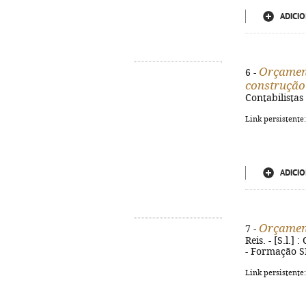
ADICIO
Orçament
6 -
construção 
Contabilistas
Link persistente
ADICIO
Orçament
7 -
Reis. - [S.l.]
- Formação S
Link persistente