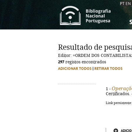
PT
EN
S
S
C
C
Resultado de pesquis
C
C
Editor: =ORDEM DOS CONTABILISTA
A
A
297
registos encontrados
ADICIONAR TODOS
|
RETIRAR TODOS
Operaçõe
1 -
Certificados. 
Link persistente
ADICIO