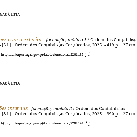
NAR À LISTA
es com o exterior
: formação, módulo 3
/ Ordem dos Contabilist
- [S.l.] : Ordem dos Contabilistas Certificados, 2025. - 419 p. ; 27 cm
: http://id.bnportugal.gov.pt/bib/bibnacional/2281495
NAR À LISTA
es internas
: formação, módulo 2
/ Ordem dos Contabilistas
- [S.l.] : Ordem dos Contabilistas Certificados, 2025. - 390 p. ; 27 cm
: http://id.bnportugal.gov.pt/bib/bibnacional/2281494