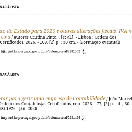
NAR À LISTA
o do Estado para 2026 e outras alterações fiscais; IVA n
civil
/ autores Cristina Pinto... [et al.]. - Lisboa : Ordem dos
 Certificados, 2026. - 109, [2] p. ; 30 cm. - (Formação eventual)
: http://id.bnportugal.gov.pt/bib/bibnacional/2281502
NAR À LISTA
ar para gerir uma empresa de Contabilidade
/ João Morce
 : Ordem dos Contabilistas Certificados, cop. 2026. - 77, [2] p. : il. ; 30
EG 1926 - jan. 2026
: http://id.bnportugal.gov.pt/bib/bibnacional/2281496