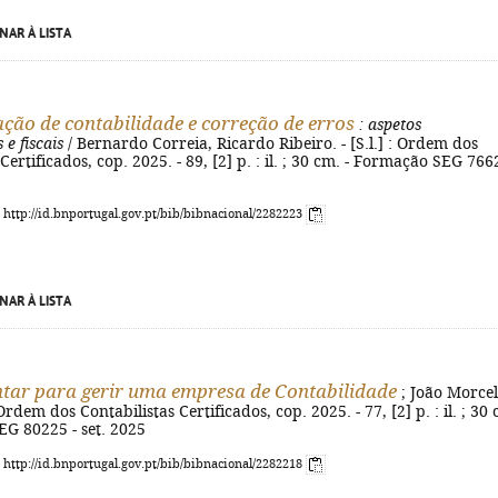
NAR À LISTA
ção de contabilidade e correção de erros
: aspetos
 e fiscais
/ Bernardo Correia, Ricardo Ribeiro. - [S.l.] : Ordem dos
Certificados, cop. 2025. - 89, [2] p. : il. ; 30 cm. - Formação SEG 766
: http://id.bnportugal.gov.pt/bib/bibnacional/2282223
NAR À LISTA
ar para gerir uma empresa de Contabilidade
; João Morce
 : Ordem dos Contabilistas Certificados, cop. 2025. - 77, [2] p. : il. ; 30
EG 80225 - set. 2025
: http://id.bnportugal.gov.pt/bib/bibnacional/2282218