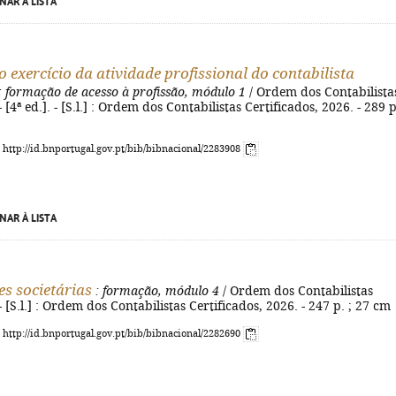
NAR À LISTA
o exercício da atividade profissional do contabilista
: formação de acesso à profissão, módulo 1
/ Ordem dos Contabilista
- [4ª ed.]. - [S.l.] : Ordem dos Contabilistas Certificados, 2026. - 289 p
: http://id.bnportugal.gov.pt/bib/bibnacional/2283908
NAR À LISTA
s societárias
: formação, módulo 4
/ Ordem dos Contabilistas
- [S.l.] : Ordem dos Contabilistas Certificados, 2026. - 247 p. ; 27 cm
: http://id.bnportugal.gov.pt/bib/bibnacional/2282690