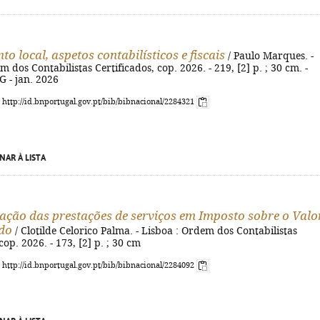
o local, aspetos contabilísticos e fiscais
/ Paulo Marques. -
 dos Contabilistas Certificados, cop. 2026. - 219, [2] p. ; 30 cm. -
 - jan. 2026
: http://id.bnportugal.gov.pt/bib/bibnacional/2284321
NAR À LISTA
zação das prestações de serviços em Imposto sobre o Valo
do
/ Clotilde Celorico Palma. - Lisboa : Ordem dos Contabilistas
cop. 2026. - 173, [2] p. ; 30 cm
: http://id.bnportugal.gov.pt/bib/bibnacional/2284092