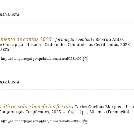
NAR À LISTA
mento de contas 2025
: formação eventual
/ Ricardo Antas
ge Carrapiço. - Lisboa : Ordem dos Contabilistas Certificados, 2025. -
30 cm
: http://id.bnportugal.gov.pt/bib/bibnacional/2281490
NAR À LISTA
ráticos sobre benefícios fiscais
/ Carlos Quelhas Martins. - Lis
ontabilistas Certificados, 2025. - 104, [1] p. ; 30 cm. - (Formação)
: http://id.bnportugal.gov.pt/bib/bibnacional/2280395