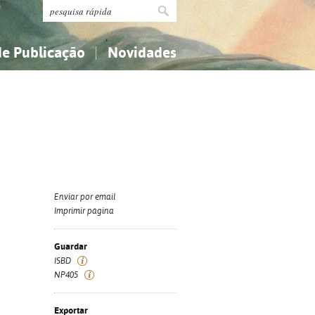
de Publicação
Novidades
s
Religião...
Religião...
Ciências aplicadas...
Ciências aplicadas...
História, geografia, biografias...
História, geografia, biografias...
Enviar por email
Imprimir página
Guardar
ISBD
NP405
Exportar