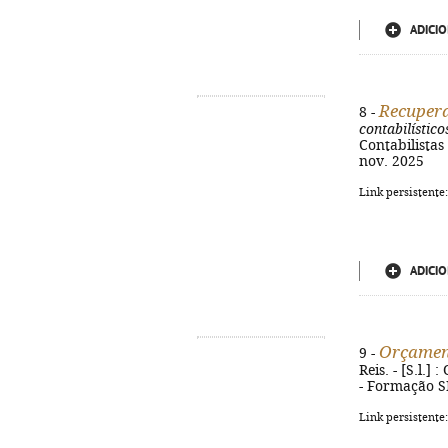
ADICIO
Recupera
8 -
contabilísticos
Contabilistas 
nov. 2025
Link persistente
ADICIO
Orçament
9 -
Reis. - [S.l.]
- Formação S
Link persistente