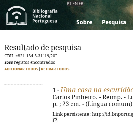
PT
EN
FR
Sobre
Pesquisa
Sobre a Bibliografia Nacional
Simples
Conhecimento, Informação...
Conhecimento, Informação...
Combinada
A
Resultado de pesquisa
Ciências sociais...
Ciências sociais...
CDU: =821.134.3-31"19/20"
Arte, desporto...
Arte, desporto...
3533
registos encontrados
ADICIONAR TODOS
|
RETIRAR TODOS
Uma casa na escuridã
1 -
Carlos Pinheiro. - Reimp. - Li
p. ; 23 cm. - (Língua comum)
Link persistente: http://id.bnportu