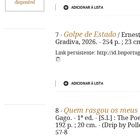
ADICIONAR À LISTA
Golpe de Estado
7 -
/ Ernest
Gradiva, 2026. - 254 p. ; 23 
Link persistente: http://id.bnportu
ADICIONAR À LISTA
Quem rasgou os meus l
8 -
Gago. - 1ª ed. - [S.l.] : The 
192 p. ; 20 cm. - (Drip by Pol
57-8