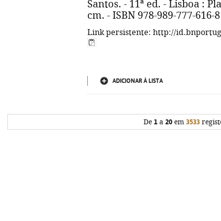
Santos. - 11ª ed. - Lisboa : Plan
cm. - ISBN 978-989-777-616-8
Link persistente: http://id.bnportu
ADICIONAR À LISTA
De
1
a
20
em
3533
regist