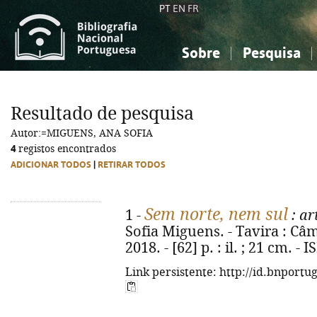
PT
EN
FR
Sobre
Pesquisa
Sobre a Bibliografia Nacional
Simples
Conhecimento, Informação...
Conhecimento, Informação...
Combinada
A
Resultado de pesquisa
Ciências sociais...
Ciências sociais...
Autor:=MIGUENS, ANA SOFIA
Arte, desporto...
Arte, desporto...
4
registos encontrados
ADICIONAR TODOS
|
RETIRAR TODOS
Sem norte, nem sul
1 -
: ar
Sofia Miguens. - Tavira : Câ
2018. - [62] p. : il. ; 21 cm. 
Link persistente: http://id.bnportu