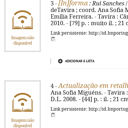
[In]forma
3 -
: Rui Sanches
/
deTavira ; coord. Ana Sofia M
Emília Ferreira. - Tavira : 
2010. - [79] p. : muito il. ; 2
Link persistente: http://id.bnportu
ADICIONAR À LISTA
Actualização em retal
4 -
Ana Sofia Miguéns. - Tavira 
D.L. 2008. - [44] p. : il. ; 21
Link persistente: http://id.bnportu