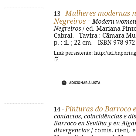
Mulheres modernas na
13 -
Negreiros
=
Modern women i
Negreiros
/ ed. Mariana Pinto
Cabral. - Tavira : Cãmara Mun
p. : il. ; 22 cm. - ISBN 978-97
Link persistente: http://id.bnportu
ADICIONAR À LISTA
Pinturas do Barroco e
14 -
contactos, coincidências e d
Barroco en Sevilha y en Alga
divergencias
/ comis. cient. 