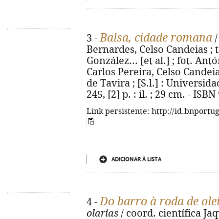
Balsa, cidade romana
3 -
/
Bernardes, Celso Candeias ; t
González... [et al.] ; fot. Antó
Carlos Pereira, Celso Candei
de Tavira ; [S.l.] : Universid
245, [2] p. : il. ; 29 cm. - IS
Link persistente: http://id.bnportu
ADICIONAR À LISTA
Do barro à roda de ole
4 -
olarias
/ coord. científica Ja