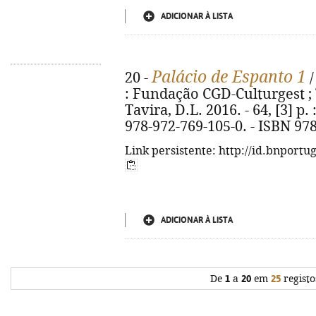
ADICIONAR À LISTA
Palácio de Espanto 1
20 -
/
: Fundação CGD-Culturgest ;
Tavira, D.L. 2016. - 64, [3] p. 
978-972-769-105-0. - ISBN 97
Link persistente: http://id.bnportu
ADICIONAR À LISTA
De
1
a
20
em
25
registo