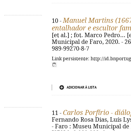
Manuel Martins (1667-
10 -
entalhador e escultor fa
[et al.] ; fot. Marco Pedro... [
Municipal de Faro, 2020. - 264 
989-99270-8-7
Link persistente: http://id.bnportu
ADICIONAR À LISTA
Carlos Porfírio - diá
11 -
Fernando Rosa Dias, Luís Lys
- Faro : Museu Municipal de Far