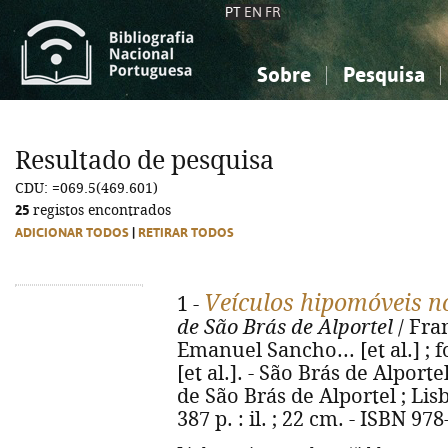
PT
EN
FR
Sobre
Pesquisa
Sobre a Bibliografia Nacional
Simples
Conhecimento, Informação...
Conhecimento, Informação...
Combinada
A
Resultado de pesquisa
Ciências sociais...
Ciências sociais...
CDU: =069.5(469.601)
Arte, desporto...
Arte, desporto...
25
registos encontrados
ADICIONAR TODOS
|
RETIRAR TODOS
Veículos hipomóveis n
1 -
de São Brás de Alportel
/ Fra
Emanuel Sancho... [et al.] ; 
[et al.]. - São Brás de Alport
de São Brás de Alportel ; Lis
387 p. : il. ; 22 cm. - ISBN 97