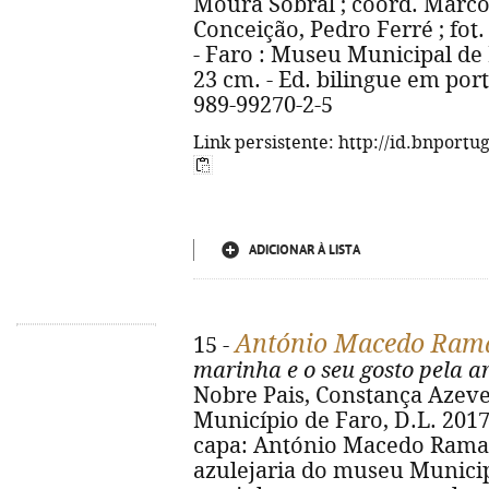
Moura Sobral ; coord. Marco
Conceição, Pedro Ferré ; fot.
- Faro : Museu Municipal de Far
23 cm. - Ed. bilingue em por
989-99270-2-5
Link persistente: http://id.bnportu
ADICIONAR À LISTA
António Macedo Rama
15 -
marinha e o seu gosto pela a
Nobre Pais, Constança Azeved
Município de Faro, D.L. 2017. - 
capa: António Macedo Ramal
azulejaria do museu Munici