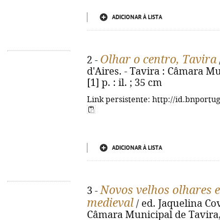
ADICIONAR À LISTA
Olhar o centro, Tavira
2 -
d'Aires. - Tavira : Câmara Mu
[1] p. : il. ; 35 cm
Link persistente: http://id.bnportu
ADICIONAR À LISTA
Novos velhos olhares 
3 -
medieval
/ ed. Jaquelina Cova
Câmara Municipal de Tavira, D.L