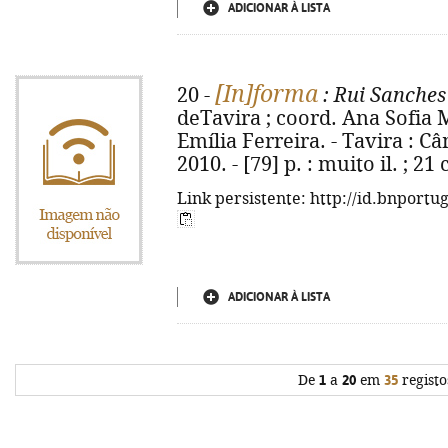
ADICIONAR À LISTA
[In]forma
20 -
: Rui Sanches
deTavira ; coord. Ana Sofia M
Emília Ferreira. - Tavira : 
2010. - [79] p. : muito il. ; 2
Link persistente: http://id.bnportu
ADICIONAR À LISTA
De
1
a
20
em
35
registo