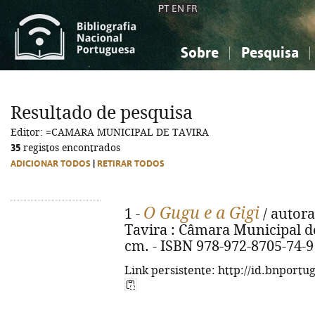
PT
EN
FR
Sobre
Pesquisa
Sobre a Bibliografia Nacional
Simples
Conhecimento, Informação...
Conhecimento, Informação...
Combinada
A
Resultado de pesquisa
Ciências sociais...
Ciências sociais...
Editor: =CAMARA MUNICIPAL DE TAVIRA
Arte, desporto...
Arte, desporto...
35
registos encontrados
ADICIONAR TODOS
|
RETIRAR TODOS
O Gugu e a Gigi
1 -
/ autora
Tavira : Câmara Municipal de T
cm. - ISBN 978-972-8705-74-9
Link persistente: http://id.bnportu