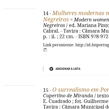
Mulheres modernas na
14 -
Negreiros
=
Modern women i
Negreiros
/ ed. Mariana Pinto
Cabral. - Tavira : Cãmara Mun
p. : il. ; 22 cm. - ISBN 978-97
Link persistente: http://id.bnportu
ADICIONAR À LISTA
O surrealismo em Por
15 -
Cupertino de Miranda
/ text
E. Cuadrado ; fot. Guilherme
Tavira : Câmara Municipal de T