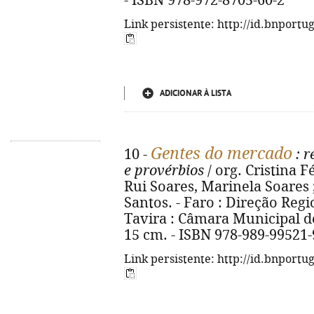
- ISBN 978-972-8705-60-2
Link persistente: http://id.bnportu
ADICIONAR À LISTA
Gentes do mercado
10 -
: r
e provérbios
/ org. Cristina F
Rui Soares, Marinela Soares ; 
Santos. - Faro : Direção Regi
Tavira : Câmara Municipal de T
15 cm. - ISBN 978-989-99521-
Link persistente: http://id.bnportu