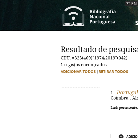
PT
EN
S
S
C
C
Resultado de pesquis
C
C
CDU: =323(469)"1974/2019"(042)
A
A
1
registos encontrados
ADICIONAR TODOS
|
RETIRAR TODOS
Portuga
1 -
Coimbra : Alm
Link persistente
ADICIO