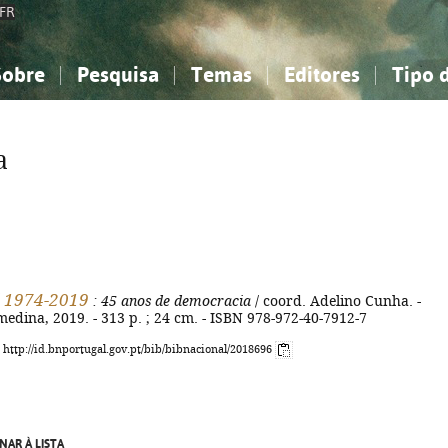
FR
Sobre
Pesquisa
Temas
Editores
Tipo 
obre a Bibliografia Nacional
imples
onhecimento, Informação...
onhecimento, Informação...
Combinada
A minha lista
Como utilizar
Filosofia, psicologia...
Filosofia, psicologia...
Perguntas frequente
a
iências sociais...
iências sociais...
Ciências exatas e naturais...
Ciências exatas e naturais...
rte, desporto...
rte, desporto...
Literatura, linguística...
Literatura, linguística...
l 1974-2019
: 45 anos de democracia
/ coord. Adelino Cunha. -
edina, 2019. - 313 p. ; 24 cm. - ISBN 978-972-40-7912-7
: http://id.bnportugal.gov.pt/bib/bibnacional/2018696
NAR À LISTA