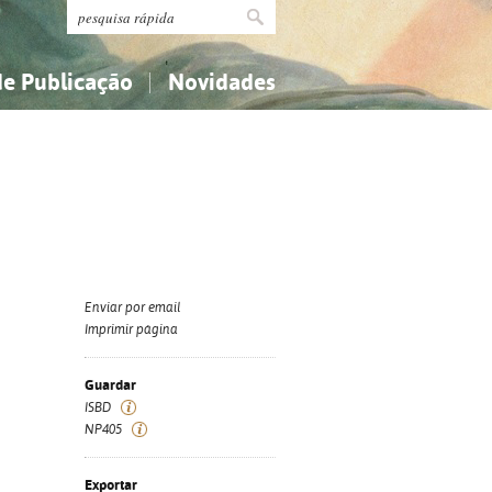
de Publicação
Novidades
s
Religião...
Religião...
Ciências aplicadas...
Ciências aplicadas...
História, geografia, biografias...
História, geografia, biografias...
Enviar por email
Imprimir página
Guardar
ISBD
NP405
Exportar