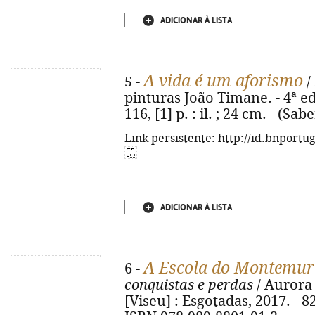
ADICIONAR À LISTA
A vida é um aforismo
5 -
/
pinturas João Timane. - 4ª ed.
116, [1] p. : il. ; 24 cm. - (S
Link persistente: http://id.bnportu
ADICIONAR À LISTA
A Escola do Montemuro
6 -
conquistas e perdas
/ Aurora 
[Viseu] : Esgotadas, 2017. - 82, 