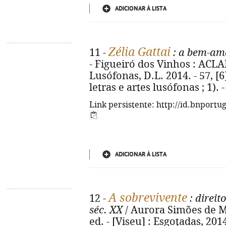
ADICIONAR À LISTA
Zélia Gattai
11 -
: a bem-a
- Figueiró dos Vinhos : ACLA
Lusófonas, D.L. 2014. - 57, [6]
letras e artes lusófonas ; 1).
Link persistente: http://id.bnportu
ADICIONAR À LISTA
A sobrevivente
12 -
: direit
séc. XX
/ Aurora Simões de Ma
ed. - [Viseu] : Esgotadas, 2014. 