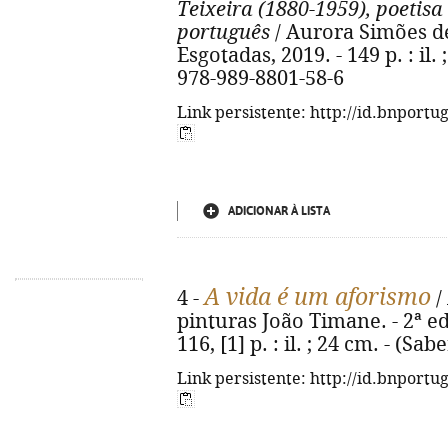
Teixeira (1880-1959), poetis
português
/ Aurora Simões de M
Esgotadas, 2019. - 149 p. : il. 
978-989-8801-58-6
Link persistente: http://id.bnportu
ADICIONAR À LISTA
A vida é um aforismo
4 -
/
pinturas João Timane. - 2ª ed.
116, [1] p. : il. ; 24 cm. - (S
Link persistente: http://id.bnportu