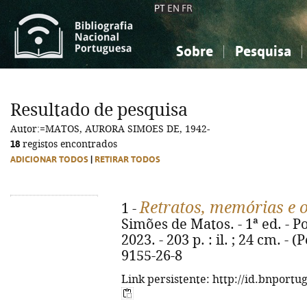
PT
EN
FR
Sobre
Pesquisa
Sobre a Bibliografia Nacional
Simples
Conhecimento, Informação...
Conhecimento, Informação...
Combinada
A
Resultado de pesquisa
Ciências sociais...
Ciências sociais...
Autor:=MATOS, AURORA SIMOES DE, 1942-
Arte, desporto...
Arte, desporto...
18
registos encontrados
ADICIONAR TODOS
|
RETIRAR TODOS
Retratos, memórias e 
1 -
Simões de Matos. - 1ª ed. - Po
2023. - 203 p. : il. ; 24 cm. - 
9155-26-8
Link persistente: http://id.bnportu