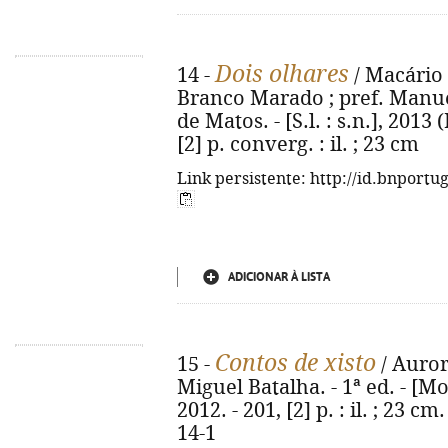
Dois olhares
14 -
/ Macário
Branco Marado ; pref. Manu
de Matos. - [S.l. : s.n.], 2013
[2] p. converg. : il. ; 23 cm
Link persistente: http://id.bnportu
ADICIONAR À LISTA
Contos de xisto
15 -
/ Auror
Miguel Batalha. - 1ª ed. - [M
2012. - 201, [2] p. : il. ; 23 c
14-1