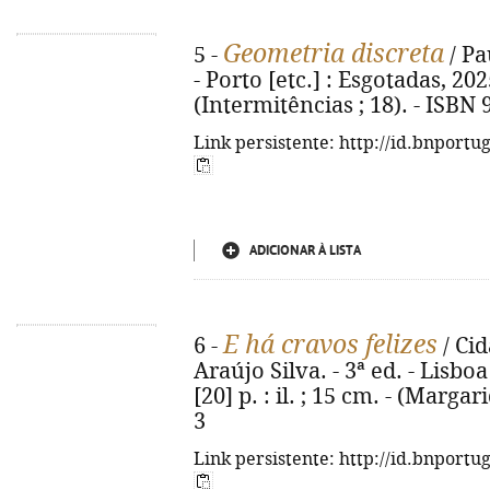
Geometria discreta
5 -
/ Pa
- Porto [etc.] : Esgotadas, 2025
(Intermitências ; 18). - ISBN
Link persistente: http://id.bnportu
ADICIONAR À LISTA
E há cravos felizes
6 -
/ Cid
Araújo Silva. - 3ª ed. - Lisboa
[20] p. : il. ; 15 cm. - (Marga
3
Link persistente: http://id.bnportu