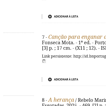
ADICIONAR À LISTA
Canção para enganar 
7 -
Fonseca Mota. - 1ª ed. - Porto 
[3] p. ; 17 cm. - (X11 ; 12). -
Link persistente: http://id.bnportu
ADICIONAR À LISTA
A herança
8 -
/ Rebelo Marinh
Esgotadas, 2025. - 469, [2] p. 