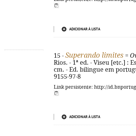
ADICIONAR À LISTA
Superando limites
15 -
=
Ov
Rios. - 1ª ed. - Viseu [etc.] : E
cm. - Ed. bilingue em portugu
9155-97-8
Link persistente: http://id.bnportu
ADICIONAR À LISTA