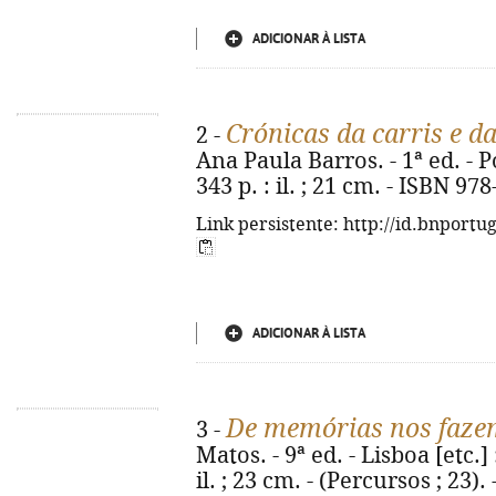
ADICIONAR À LISTA
Crónicas da carris e 
2 -
Ana Paula Barros. - 1ª ed. - Po
343 p. : il. ; 21 cm. - ISBN 97
Link persistente: http://id.bnportu
ADICIONAR À LISTA
De memórias nos faze
3 -
Matos. - 9ª ed. - Lisboa [etc.] 
il. ; 23 cm. - (Percursos ; 23)