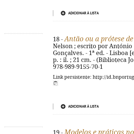
ADICIONAR À LISTA
Antão ou a prótese d
18 -
Nelson ; escrito por António 
Gonçalves. - 1ª ed. - Lisboa [e
p. : il. ; 21 cm. - (Biblioteca 
978-989-9155-70-1
Link persistente: http://id.bnportu
ADICIONAR À LISTA
Modelos e práticas n
19 -