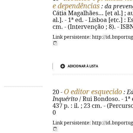
e dependências
: da preven
Cátia Magalhães... [et al.] ; 
al.]. - 1ª ed. - Lisboa [etc.] : E
cm. - (Intervenção ; 8). - IS
Link persistente: http://id.bnportu
ADICIONAR À LISTA
O editor esquecido
20 -
: E
Inquérito
/ Rui Bondoso. - 1ª 
437 p. : il. ; 23 cm. - (Percur
0
Link persistente: http://id.bnportu