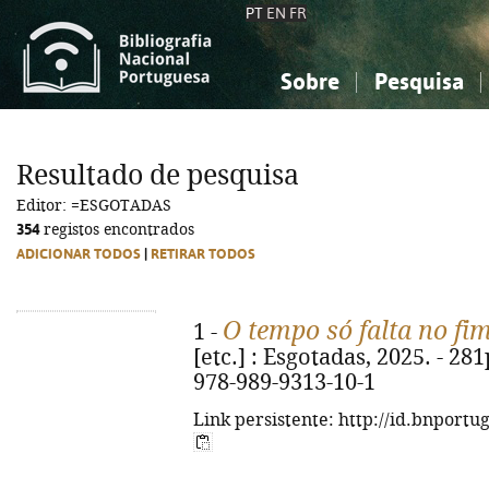
PT
EN
FR
Sobre
Pesquisa
Sobre a Bibliografia Nacional
Simples
Conhecimento, Informação...
Conhecimento, Informação...
Combinada
A
Resultado de pesquisa
Ciências sociais...
Ciências sociais...
Editor: =ESGOTADAS
Arte, desporto...
Arte, desporto...
354
registos encontrados
ADICIONAR TODOS
|
RETIRAR TODOS
O tempo só falta no fi
1 -
[etc.] : Esgotadas, 2025. - 281
978-989-9313-10-1
Link persistente: http://id.bnportu