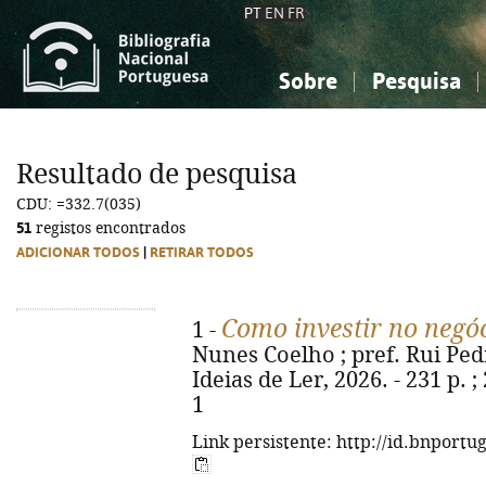
PT
EN
FR
Sobre
Pesquisa
Sobre a Bibliografia Nacional
Simples
Conhecimento, Informação...
Conhecimento, Informação...
Combinada
A
Resultado de pesquisa
Ciências sociais...
Ciências sociais...
CDU: =332.7(035)
Arte, desporto...
Arte, desporto...
51
registos encontrados
ADICIONAR TODOS
|
RETIRAR TODOS
Como investir no negóc
1 -
Nunes Coelho ; pref. Rui Pedro
Ideias de Ler, 2026. - 231 p. 
1
Link persistente: http://id.bnportu