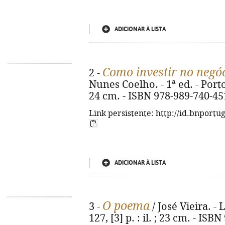
ADICIONAR À LISTA
Como investir no negóc
2 -
Nunes Coelho. - 1ª ed. - Porto 
24 cm. - ISBN 978-989-740-45
Link persistente: http://id.bnportu
ADICIONAR À LISTA
O poema
3 -
/ José Vieira. -
127, [3] p. : il. ; 23 cm. - IS