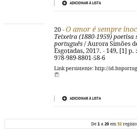
ADICIONAR À LISTA
O amor é sempre inoc
20 -
Teixeira (1880-1959) poetisa
português
/ Aurora Simões de 
Esgotadas, 2017. - 149, [1] p. :
978-989-8801-58-6
Link persistente: http://id.bnportu
ADICIONAR À LISTA
De
1
a
20
em
52
registo