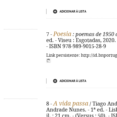
ADICIONAR À LISTA
Poesia
7 -
: poemas de 1950 
ed. - Viseu : Esgotadas, 2020. 
- ISBN 978-989-9015-28-9
Link persistente: http://id.bnportu
ADICIONAR À LISTA
A vida passa
8 -
/ Tiago And
Andrade Nunes. - 1ª ed. - Lisb
il. ; 21 cm. - (Versus ; 50). -