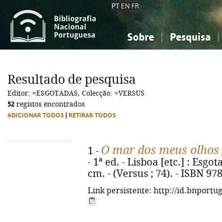
PT
EN
FR
Sobre
Pesquisa
Sobre a Bibliografia Nacional
Simples
Conhecimento, Informação...
Conhecimento, Informação...
Combinada
A
Resultado de pesquisa
Ciências sociais...
Ciências sociais...
Editor: =ESGOTADAS, Colecção: =VERSUS
Arte, desporto...
Arte, desporto...
52
registos encontrados
ADICIONAR TODOS
|
RETIRAR TODOS
O mar dos meus olhos
1 -
- 1ª ed. - Lisboa [etc.] : Esgota
cm. - (Versus ; 74). - ISBN 97
Link persistente: http://id.bnportu