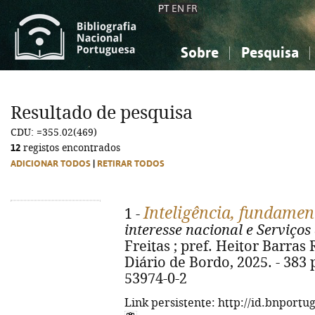
PT
EN
FR
Sobre
Pesquisa
Sobre a Bibliografia Nacional
Simples
Conhecimento, Informação...
Conhecimento, Informação...
Combinada
A
Resultado de pesquisa
Ciências sociais...
Ciências sociais...
CDU: =355.02(469)
Arte, desporto...
Arte, desporto...
12
registos encontrados
ADICIONAR TODOS
|
RETIRAR TODOS
Inteligência, fundamen
1 -
interesse nacional e Serviços 
Freitas ; pref. Heitor Barras 
Diário de Bordo, 2025. - 383 p.
53974-0-2
Link persistente: http://id.bnportu