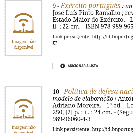
Exército português
9 -
: um
José Luís Pinto Ramalho ; re
Estado-Maior do Exército. - Li
il. ; 22 cm. - ISBN 978-989-96
Link persistente: http://id.bnportu
ADICIONAR À LISTA
Política de defesa nac
10 -
modelo de elaboração
/ Antón
Adriano Moreira. - 1ª ed. - L
250, [2] p. : il. ; 24 cm. - (S
989-96060-4-3
Link persistente: http://id.bnportu