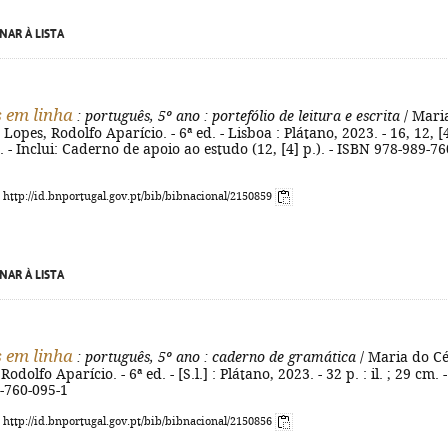
NAR À LISTA
 em linha
: português, 5º ano
: portefólio de leitura e escrita
/ Mari
Lopes, Rodolfo Aparício. - 6ª ed. - Lisboa : Plátano, 2023. - 16, 12, [
cm. - Inclui: Caderno de apoio ao estudo (12, [4] p.). - ISBN 978-989-76
: http://id.bnportugal.gov.pt/bib/bibnacional/2150859
NAR À LISTA
 em linha
: português, 5º ano
: caderno de gramática
/ Maria do C
odolfo Aparício. - 6ª ed. - [S.l.] : Plátano, 2023. - 32 p. : il. ; 29 cm. -
-760-095-1
: http://id.bnportugal.gov.pt/bib/bibnacional/2150856