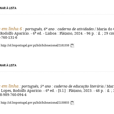
NAR À LISTA
 em linha 6
: português, 6º ano
: caderno de atividades
/ Maria do
Rodolfo Aparício. - 6ª ed. - Lisboa : Plátano, 2024. - 96 p. : il. ; 29 cm
-760-131-6
: http://id.bnportugal.gov.pt/bib/bibnacional/2181558
NAR À LISTA
 em linha
: português, 5º ano
: caderno de educação literária
/ Mar
Lopes, Rodolfo Aparício. - 6ª ed. - [S.l.] : Plátano, 2023. - 48 p. : il. ;
78-989-760-094-4
: http://id.bnportugal.gov.pt/bib/bibnacional/2150855