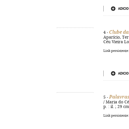
ADICIO
Clube da
4 -
Aparício, Te
Céu Vieira Lop
Link persistente
ADICIO
Palavras
5 -
/ Maria do Cé
p. : il. ; 29 
Link persistente