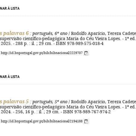
NAR À LISTA
s palavras 6
: português, 6º ano
/ Rodolfo Aparício, Tereza Cadete
upervisão científico-pedagógica Maria do Céu Vieira Lopes. - 1ª ed.
 2025. - 288 p. : il. ; 29 cm. - ISBN 978-989-575-018-4
: http://id.bnportugal.gov.pt/bib/bibnacional/2229707
NAR À LISTA
s palavras 5
: português, 5º ano
/ Rodolfo Aparício, Tereza Cadete
upervisão científico-pedagógico Maria do Céu Vieira Lopes. - 1ª ed.
 2024. - 256, 16 p. : il. ; 29 cm. - ISBN 978-989-767-974-2
: http://id.bnportugal.gov.pt/bib/bibnacional/2194188