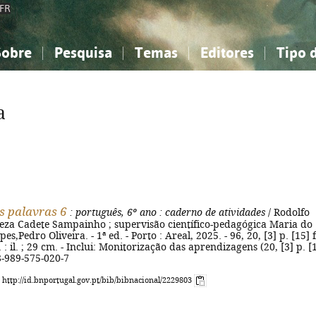
FR
Sobre
Pesquisa
Temas
Editores
Tipo 
obre a Bibliografia Nacional
imples
onhecimento, Informação...
onhecimento, Informação...
Combinada
A minha lista
Como utilizar
Filosofia, psicologia...
Filosofia, psicologia...
Perguntas frequente
a
iências sociais...
iências sociais...
Ciências exatas e naturais...
Ciências exatas e naturais...
rte, desporto...
rte, desporto...
Literatura, linguística...
Literatura, linguística...
s palavras 6
: português, 6º ano
: caderno de atividades
/ Rodolfo
reza Cadete Sampainho ; supervisão científico-pedagógica Maria do
es,Pedro Oliveira. - 1ª ed. - Porto : Areal, 2025. - 96, 20, [3] p. [15] f
: il. ; 29 cm. - Inclui: Monitorização das aprendizagens (20, [3] p. [
78-989-575-020-7
: http://id.bnportugal.gov.pt/bib/bibnacional/2229803