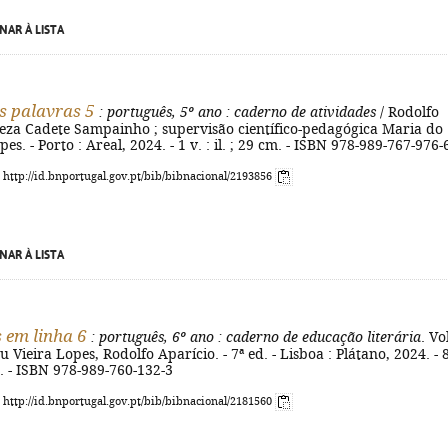
NAR À LISTA
s palavras 5
: português, 5º ano
: caderno de atividades
/ Rodolfo
reza Cadete Sampainho ; supervisão científico-pedagógica Maria do
es. - Porto : Areal, 2024. - 1 v. : il. ; 29 cm. - ISBN 978-989-767-976-
: http://id.bnportugal.gov.pt/bib/bibnacional/2193856
NAR À LISTA
 em linha 6
: português, 6º ano
: caderno de educação literária
. Vo
u Vieira Lopes, Rodolfo Aparício. - 7ª ed. - Lisboa : Plátano, 2024. - 
cm. - ISBN 978-989-760-132-3
: http://id.bnportugal.gov.pt/bib/bibnacional/2181560