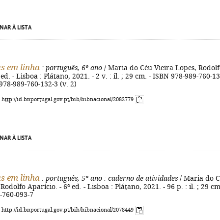
NAR À LISTA
s em linha
: português, 6º ano
/ Maria do Céu Vieira Lopes, Rodol
 ed. - Lisboa : Plátano, 2021. - 2 v. : il. ; 29 cm. - ISBN 978-989-760-1
 978-989-760-132-3 (v. 2)
: http://id.bnportugal.gov.pt/bib/bibnacional/2082779
NAR À LISTA
s em linha
: português, 5º ano
: caderno de atividades
/ Maria do 
Rodolfo Aparício. - 6ª ed. - Lisboa : Plátano, 2021. - 96 p. : il. ; 29 cm
-760-093-7
: http://id.bnportugal.gov.pt/bib/bibnacional/2078449