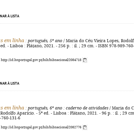
NAR À LISTA
s em linha
: português, 5º ano
/ Maria do Céu Vieira Lopes, Rodol
 ed. - Lisboa : Plátano, 2021. - 256 p. : il. ; 29 cm. - ISBN 978-989-760
: http://id.bnportugal.gov.pt/bib/bibnacional/2084718
NAR À LISTA
s em linha
: português, 6º ano
: caderno de atividades
/ Maria do 
Rodolfo Aparício. - 5ª ed. - Lisboa : Plátano, 2021. - 96 p. : il. ; 29 cm
-760-131-6
: http://id.bnportugal.gov.pt/bib/bibnacional/2082776