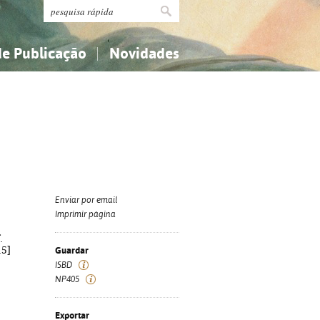
de Publicação
Novidades
s
Religião...
Religião...
Ciências aplicadas...
Ciências aplicadas...
História, geografia, biografias...
História, geografia, biografias...
Enviar por email
Imprimir página
.
15]
Guardar
ISBD
NP405
Exportar