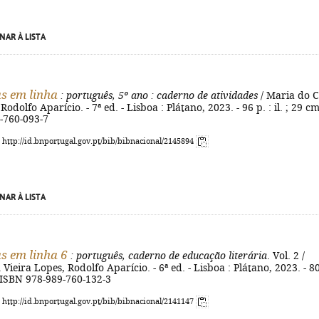
NAR À LISTA
s em linha
: português, 5º ano
: caderno de atividades
/ Maria do 
Rodolfo Aparício. - 7ª ed. - Lisboa : Plátano, 2023. - 96 p. : il. ; 29 cm
-760-093-7
: http://id.bnportugal.gov.pt/bib/bibnacional/2145894
NAR À LISTA
s em linha 6
: português, caderno de educação literária
. Vol. 2 /
Vieira Lopes, Rodolfo Aparício. - 6ª ed. - Lisboa : Plátano, 2023. - 80
 - ISBN 978-989-760-132-3
: http://id.bnportugal.gov.pt/bib/bibnacional/2141147