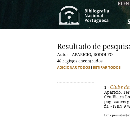
PT
EN
S
S
C
C
Resultado de pesquis
C
C
Autor:=APARICIO, RODOLFO
A
A
46
registos encontrados
ADICIONAR TODOS
|
RETIRAR TODOS
Clube da
1 -
Aparício, Te
Céu Vieira Lop
pag. converg. 
f.). - ISBN 9
Link persistente