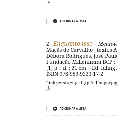
ADICIONAR À LISTA
Enquanto isso
2 -
=
Meanwh
Maçãs de Carvalho ; textos Ana
Débora Rodrigues, José Paulo 
Fundação Millennium BCP : St
[1] p. : il. ; 21 cm. - Ed. bil
ISBN 978-989-9223-17-2
Link persistente: http://id.bnportu
ADICIONAR À LISTA