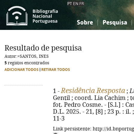
PT
EN
FR
Sobre
Pesquisa
Sobre a Bibliografia Nacional
Simples
Conhecimento, Informação...
Conhecimento, Informação...
Combinada
A
Resultado de pesquisa
Ciências sociais...
Ciências sociais...
Autor:=SANTOS, INES
Arte, desporto...
Arte, desporto...
5
registos encontrados
ADICIONAR TODOS
|
RETIRAR TODOS
Residência Resposta
1 -
;
L
Gentil ; coord. Lia Cachim ; 
fot. Pedro Cosme. - [S.l.] : C
D.L. 2025. - 21, [8] ; 23 p. : i
11-3
Link persistente: http://id.bnportu