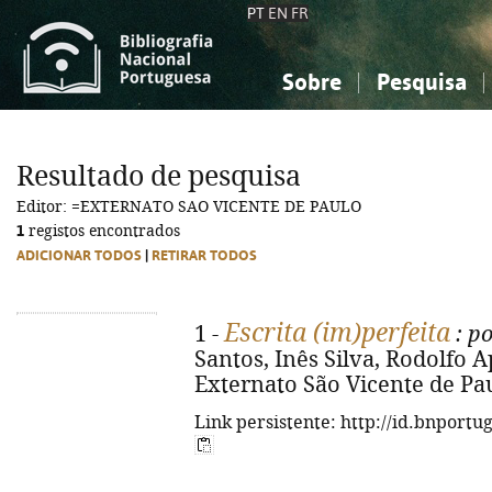
PT
EN
FR
Sobre
Pesquisa
Sobre a Bibliografia Nacional
Simples
Conhecimento, Informação...
Conhecimento, Informação...
Combinada
A
Resultado de pesquisa
Ciências sociais...
Ciências sociais...
Editor: =EXTERNATO SAO VICENTE DE PAULO
Arte, desporto...
Arte, desporto...
1
registos encontrados
ADICIONAR TODOS
|
RETIRAR TODOS
Escrita (im)perfeita
1 -
: po
Santos, Inês Silva, Rodolfo Apa
Externato São Vicente de Paulo
Link persistente: http://id.bnportu