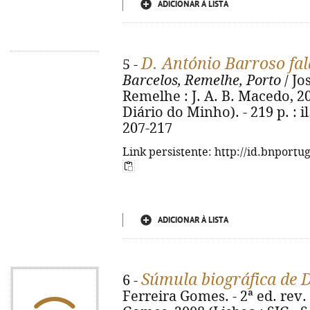
ADICIONAR À LISTA
D. António Barroso fa
5 -
Barcelos, Remelhe, Porto
/ Jo
Remelhe : J. A. B. Macedo, 2
Diário do Minho). - 219 p. : il.
207-217
Link persistente: http://id.bnportu
ADICIONAR À LISTA
Súmula biográfica de 
6 -
Ferreira Gomes. - 2ª ed. rev. c