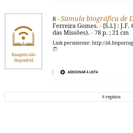
Súmula biográfica de 
8 -
Ferreira Gomes. - [S.l.] : J.F
das Missões). - 78 p. ; 21 cm
Link persistente: http://id.bnportu
ADICIONAR À LISTA
8
registos