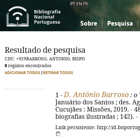
PT
EN
FR
Sobre
Pesquisa
Sobre a Bibliografia Nacional
Simples
Conhecimento, Informação...
Conhecimento, Informação...
Combinada
A
Resultado de pesquisa
Ciências sociais...
Ciências sociais...
CDU: =929BARROSO, ANTONIO, BISPO
Arte, desporto...
Arte, desporto...
8
registos encontrados
ADICIONAR TODOS
|
RETIRAR TODOS
D. António Barroso
1 -
: o
Januário dos Santos ; des. Ag
Cucujães : Missões, 2019. - 48 
biografias ilustradas ; 142). 
Link persistente: http://id.bnportu