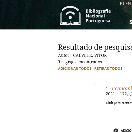
PT
EN
S
S
C
C
Resultado de pesquis
C
C
Autor:=CALVETE, VITOR
A
A
3
registos encontrados
ADICIONAR TODOS
|
RETIRAR TODOS
Economia
1 -
2021. - 172, [
Link persistente
ADICIO