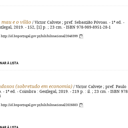
 mau e o vilão
/ Victor Calvete ; pref. Sebastião Póvoas. - 1ª ed. -
tlegal, 2019. - 152, [1] p. ; 23 cm. - ISBN 978-989-8951-28-1
: http://id.bnportugal.gov.pt/bib/bibnacional/2048399
NAR À LISTA
adoxos (sobretudo em economia)
/ Victor Calvete ; pref. Paulo
. - 1ª ed. - Coimbra : Gestlegal, 2019. - 219 p. : il. ; 23 cm. - ISBN 978
8
: http://id.bnportugal.gov.pt/bib/bibnacional/2026883
NAR À LISTA