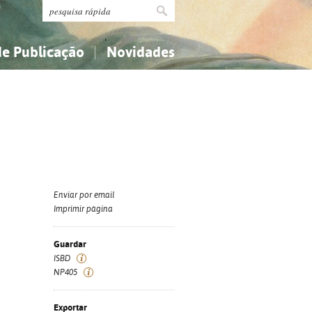
de Publicação
Novidades
s
Religião...
Religião...
Ciências aplicadas...
Ciências aplicadas...
História, geografia, biografias...
História, geografia, biografias...
Enviar por email
Imprimir página
Guardar
ISBD
NP405
Exportar