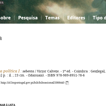
FR
Sobre
Pesquisa
Temas
Editores
Tipo 
obre a Bibliografia Nacional
imples
onhecimento, Informação...
onhecimento, Informação...
Combinada
A minha lista
Como utilizar
Filosofia, psicologia...
Filosofia, psicologia...
Perguntas frequente
a
iências sociais...
iências sociais...
Ciências exatas e naturais...
Ciências exatas e naturais...
rte, desporto...
rte, desporto...
Literatura, linguística...
Literatura, linguística...
 política I
: sebenta
/ Victor Calvete. - 1ª ed. - Coimbra : Gestlegal,
1] p. : il. ; 23 cm. - (Manuais). - ISBN 978-989-8951-78-6
: http://id.bnportugal.gov.pt/bib/bibnacional/2088443
NAR À LISTA