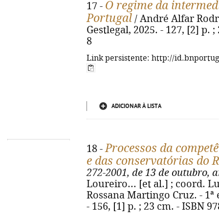
O regime da intermed
17 -
Portugal
/ André Alfar Rodri
Gestlegal, 2025. - 127, [2] p.
8
Link persistente: http://id.bnportu
ADICIONAR À LISTA
Processos da competê
18 -
e das conservatórias do R
272-2001, de 13 de outubro, 
Loureiro... [et al.] ; coord.
Rossana Martingo Cruz. - 1ª e
- 156, [1] p. ; 23 cm. - ISBN 