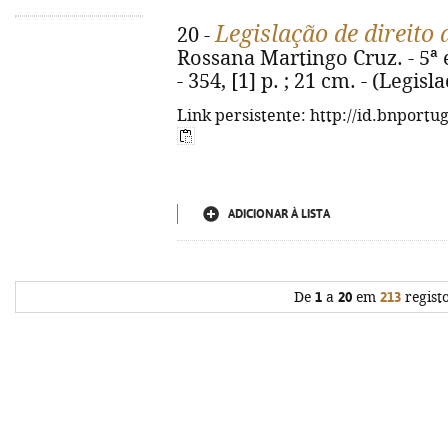
Legislação de direito 
20 -
Rossana Martingo Cruz. - 5ª e
- 354, [1] p. ; 21 cm. - (Legis
Link persistente: http://id.bnportu
ADICIONAR À LISTA
De
1
a
20
em
213
regist