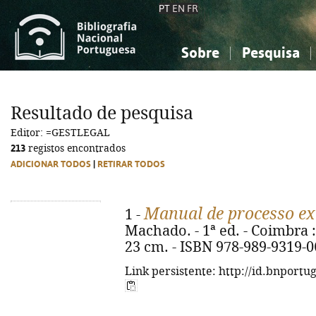
PT
EN
FR
Sobre
Pesquisa
Sobre a Bibliografia Nacional
Simples
Conhecimento, Informação...
Conhecimento, Informação...
Combinada
A
Resultado de pesquisa
Ciências sociais...
Ciências sociais...
Editor: =GESTLEGAL
Arte, desporto...
Arte, desporto...
213
registos encontrados
ADICIONAR TODOS
|
RETIRAR TODOS
Manual de processo ex
1 -
Machado. - 1ª ed. - Coimbra : G
23 cm. - ISBN 978-989-9319-0
Link persistente: http://id.bnportu