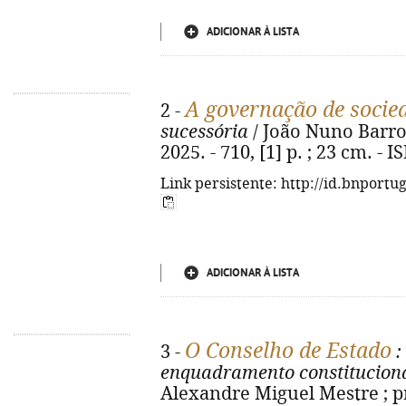
ADICIONAR À LISTA
A governação de socied
2 -
sucessória
/ João Nuno Barros.
2025. - 710, [1] p. ; 23 cm. -
Link persistente: http://id.bnportu
ADICIONAR À LISTA
O Conselho de Estado
3 -
:
enquadramento constitucional
Alexandre Miguel Mestre ; pr